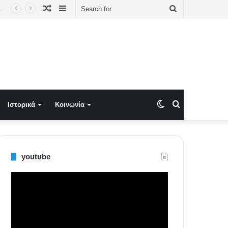
Random
Sidebar
Search
ΑΡΟ ΜΑΞΙΜΟΥ ΓΙΑ ΤΗΝ 8ΧΡΟΝΗ ΑΝΑΜΟΝΗ ΚΑΙ ΤΗΝ ΑΠΑΙΤΗΣΗ ΓΙΑ ΜΟΝΙΜΗ ΕΡΓΑΣΙΑ
Article
for
Switch
Search
Ιστορικά
Κοινωνία
skin
for
youtube