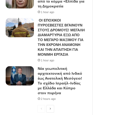
από το κόμμα «Ελπίδα για
τη Δημοκρατία
1 hour ago
ΟΙ ΕΠΟΧΙΚΟΙ
ΠΥΡΟΣΒΕΣΤΕΣ ΒΓΑΙΝΟΥΝ
ΣΤΟΥΣ ΔΡΟΜΟΥΣ! ΜΕΓΑΛΗ
ΔΙΑΜΑΡΤΥΡΙΑ ΕΞΩ ΑΠΟ
ΤΟ ΜΕΓΑΡΟ ΜΑΞΙΜΟΥ ΓΙΑ
ΤΗΝ 8ΧΡΟΝΗ ΑΝΑΜΟΝΗ
ΚΑΙ ΤΗΝ ΑΠΑΙΤΗΣΗ ΓΙΑ
ΜΟΝΙΜΗ ΕΡΓΑΣΙΑ
1 hour ago
Νέα γεωπολιτική
αρχιτεκτονική από Ινδικό
έως Ανατολική Μεσόγειο!
Το σχέδιο Ισραήλ–Ινδίας
με Ελλάδα και Κύπρο
στον πυρήνα
2 hours ago
P
N