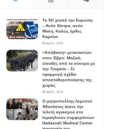
To 5G χτυπά την Ευρώπη
– Αντίο δέντρα, αντίο
Φύση, Καλώς ήρθες
Καρκίνε
April 4, 2019
«Απόβαση» μεταναστών
στον Έβρο: Μαζική
είσοδος από τα σύνορα με
την Τουρκία – Σε
εφαρμογή σχέδιο
αποσταθεροποίησης της
χώρας
April 4, 2019
Ο μητροπολίτης Λεμεσού
Αθανάσιος έκανε την
τελετή αγιασμού στο
Ισραηλινών συμφερόντων
Hadassah Medical Center
παρουσία του