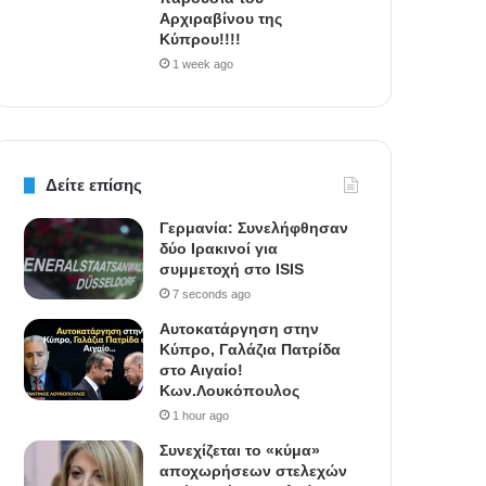
Αρχιραβίνου της
Κύπρου!!!!
1 week ago
Δείτε επίσης
Γερμανία: Συνελήφθησαν
δύο Ιρακινοί για
συμμετοχή στο ISIS
7 seconds ago
Αυτοκατάργηση στην
Κύπρο, Γαλάζια Πατρίδα
στο Αιγαίο!
Κων.Λουκόπουλος
1 hour ago
Συνεχίζεται το «κύμα»
αποχωρήσεων στελεχών