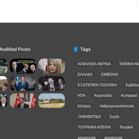
Modified Posts
Tags
ΑΣΦΑΛΕΙΑ-ΑΜΥΝΑ
ΕΘΝΙΚΗ Α
ΕΛΛΑΔΑ
ΕΜΒΌΛΙΟ
ΕΞΩΤΕΡΙΚΗ ΠΟΛΙΤΙΚΗ
Εμβόλι
ΗΠΑ
Κορονοϊός
Κυπριακό
Κύπρος
Λαθρομετανάστευση
ΞΑΦΝΙΚΙΤΙΔΑ
Συρία
ΤΟΥΡΚΙΚΗ ΑΠΕΙΛΗ
Τουρκία
γενοκτονία
γενοκτονια