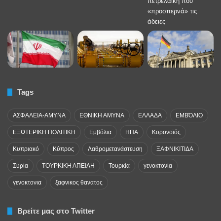
Tags
ΑΣΦΑΛΕΙΑ-ΑΜΥΝΑ
ΕΘΝΙΚΗ ΑΜΥΝΑ
ΕΛΛΑΔΑ
ΕΜΒΌΛΙΟ
ΕΞΩΤΕΡΙΚΗ ΠΟΛΙΤΙΚΗ
Εμβόλια
ΗΠΑ
Κορονοϊός
Κυπριακό
Κύπρος
Λαθρομετανάστευση
ΞΑΦΝΙΚΙΤΙΔΑ
Συρία
ΤΟΥΡΚΙΚΗ ΑΠΕΙΛΗ
Τουρκία
γενοκτονία
γενοκτονια
ξαφνικος θανατος
Βρείτε μας στο Twitter