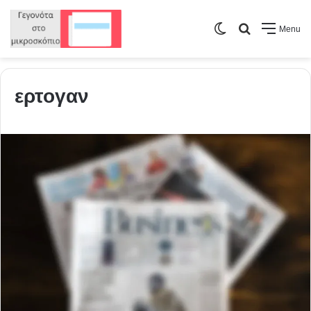
Switch
Search
Menu
skin
for
ερτογαν