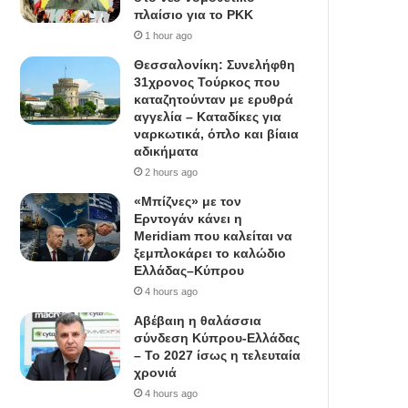
πλαίσιο για το PKK
1 hour ago
Θεσσαλονίκη: Συνελήφθη
31χρονος Τούρκος που
καταζητούνταν με ερυθρά
αγγελία – Καταδίκες για
ναρκωτικά, όπλο και βίαια
αδικήματα
2 hours ago
«Μπίζνες» με τον
Ερντογάν κάνει η
Meridiam που καλείται να
ξεμπλοκάρει το καλώδιο
Ελλάδας–Κύπρου
4 hours ago
Αβέβαιη η θαλάσσια
σύνδεση Κύπρου-Ελλάδας
– Το 2027 ίσως η τελευταία
χρονιά
4 hours ago