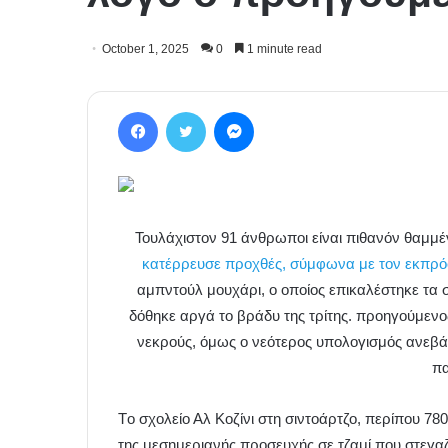
October 1, 2025
0
1 minute read
Facebook
Twitter
Messenger
Τουλάχιστον 91 άνθρωποι είναι πιθανόν θαμμέν
κατέρρευσε προχθές, σύμφωνα με τον εκπρό
αμπντούλ μουχάρι, ο οποίος επικαλέστηκε τα
δόθηκε αργά το βράδυ της τρίτης. προηγούμενο
νεκρούς, όμως ο νεότερος υπολογισμός ανεβάζ
πα
Tο σχολείο Αλ Κοζίνι στη σιντοάρτζο, περίπου 7
της μεσημεριανής προσευχής σε τζαμί που στεγαζ