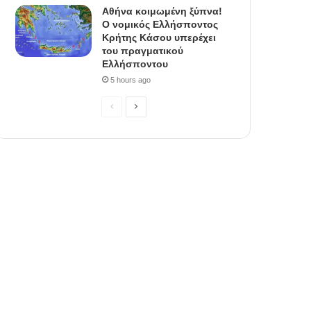
Αθήνα κοιμωμένη ξύπνα!
Ο νομικός Ελλήσποντος
Κρήτης Κάσου υπερέχει
του πραγματικού
Ελλήσποντου
5 hours ago
P
N
r
e
e
x
v
t
i
p
o
a
u
g
s
e
p
a
g