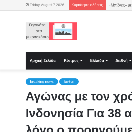
Friday, August 7 2026
Κυριότερες ειδήσεις
Αρχική Σελίδα
Κύπρος
Ελλάδα
Διεθνή
breaking news
Διεθνή
Αγώνας με τον χρό
Ινδονησία Για 38 
λόγο ο προηγούμ