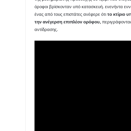
όροφοι βρίσκονταν υπό κατασκευή. ενενήντα ενν
ένας από τους επιστάτες ανέφερε ότι
το κτίριο 
την ανέγερση επιπλέον ορόφου,
περιγράφοντας
αντίδρασης.