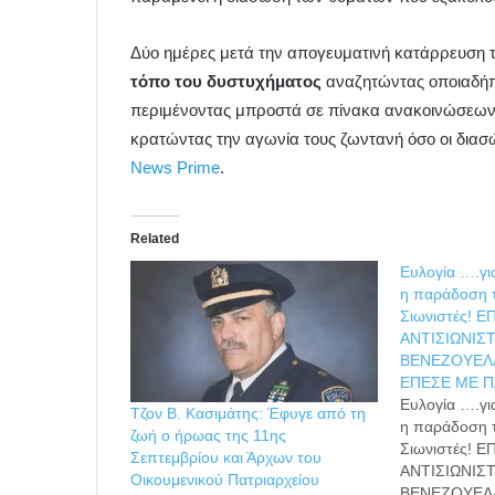
Δύο ημέρες μετά την απογευματινή κατάρρευση τ
τόπο του δυστυχήματος
αναζητώντας οποιαδήπο
περιμένοντας μπροστά σε πίνακα ανακοινώσεων 
κρατώντας την αγωνία τους ζωντανή όσο οι διασώ
News Prime
.
Related
Ευλογία ….γι
η παράδοση 
Σιωνιστές! 
ΑΝΤΙΣΙΩΝΙΣ
ΒΕΝΕΖΟΥΕΛ
ΕΠΕΣΕ ΜΕ Π
Ευλογία ….γι
Τζον Β. Κασιμάτης: Έφυγε από τη
η παράδοση 
ζωή ο ήρωας της 11ης
Σιωνιστές! 
Σεπτεμβρίου και Άρχων του
ΑΝΤΙΣΙΩΝΙΣ
Οικουμενικού Πατριαρχείου
ΒΕΝΕΖΟΥΕΛ