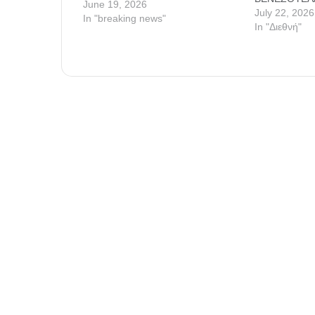
June 19, 2026
ΕΠΕΣΕ ΜΕ Π
July 22, 2026
In "breaking news"
100.000 ΟΙ Ν
In "Διεθνή"
αγνοούμενοι)
σκανδάλου” π
από πέτρες 
παρέλαβε τα
σωσίες …τω