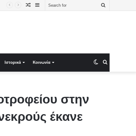
Random
Sidebar
Search
ου καλείται να ξεμπλοκάρει το καλώδιο Ελλάδας–Κύπρου
Article
for
Switch
Search
Ιστορικά
Κοινωνία
skin
for
κοτροφείου στην
 νεκρούς έκανε