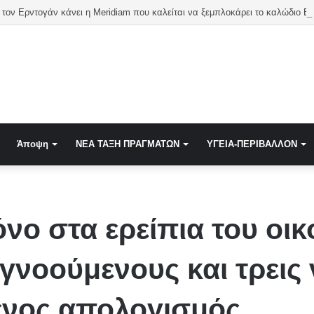
«Μπίζνες» με τον Ερντογάν κάνει η Meridiam π
Άποψη
NEA TAΞΗ ΠΡΑΓΜΑΤΩΝ
ΥΓΕΙΑ-ΠΕΡΙΒΑΛΛΟΝ
νο στα ερείπια του οι
αγνοούμενους και τρεις
ενος απολογισμός