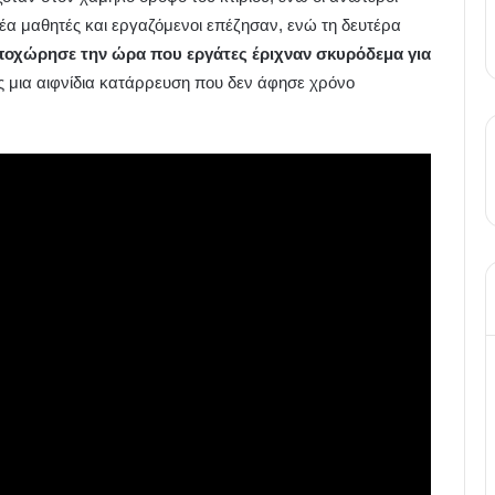
έα μαθητές και εργαζόμενοι επέζησαν, ενώ τη δευτέρα
υποχώρησε την ώρα που εργάτες έριχναν σκυρόδεμα για
 μια αιφνίδια κατάρρευση που δεν άφησε χρόνο