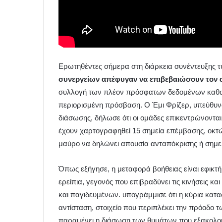
Ερωτηθέντες σήμερα στη διάρκεια συνέντευξης τ
συνεργείων απέφυγαν να επιβεβαιώσουν τον 
συλλογή των πλέον πρόσφατων δεδομένων καθώς 
περιορισμένη πρόσβαση. Ο Έμι Φρίζερ, υπεύθυνο
διάσωσης, δήλωσε ότι οι ομάδες επικεντρώνονται 
έχουν χαρτογραφηθεί 15 σημεία επέμβασης, οκτώ
μαύρο να δηλώνει απουσία ανταπόκρισης ή σημεί
Όπως εξήγησε, η μεταφορά βοήθειας είναι εφικτή
ερείπια, γεγονός που επιβραδύνει τις κινήσεις κα
και παγιδευμένων. υπογράμμισε ότι η κύρια κατ
αντίσταση, στοιχείο που περιπλέκει την πρόοδο 
παραμένει η διάσωση των θυμάτων που εξακολου