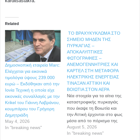
karditsastakra.
Related
ΤΟ ΒΡΑΧΥΚΥΚΛΩΜΑ ΣΤΟ
ΣΗΜΕΙΟ ΜΗΔΕΝ ΤΗΣ
ΠΥΡΚΑΓΙΑΣ –
ΑΠΟΚΑΛΥΠΤΙΚΕΣ
ΦΩΤΟΓΡΑΦΙΕΣ –
ΑΝΕΜΟΓΕΝΝΗΤΡΙΕΣ ΚΑΙ
Δημοσκοπική εταιρεία Marc:
ΚΑΡΤΕΛ ΣΤΗ ΜΕΤΑΦΟΡΑ
Ελέγχεται για εικονικά
ΗΛΕΚΤΡΙΚΗΣ ΕΝΕΡΓΕΙΑΣ
τιμολόγια ύψους 239.000
ΤΙΝΑΞΑΝ ΑΤΤΙΚΗ ΚΑΙ
ευρώ – Εκδόθηκαν από την
ΒΟΙΩΤΙΑ ΣΤΟΝ ΑΕΡΑ
Ιονία Τεχνική η οποία είχε
Νέα στοιχεία για τα αίτια της
εικονικές συναλλαγές με την
καταστροφικής πυρκαγιάς
Krikel του Γιάννη Λαβράνου,
που έκαψε τη Βοιωτία και
κουμπάρου του Γρήγορη
την Αττική έρχονται στο φως
Δημητριάδη
μέσα από το πόρισμα της
May 4, 2026
Πυροσβεστικής Υπηρεσίας.
August 5, 2026
In "breaking news"
Στις φωτογραφίες-
In "breaking news"
ντοκουμέντα