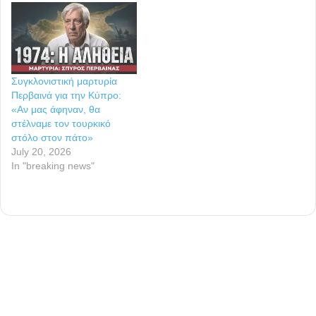
αποτυπώνονται τα ίχνη που
άφησε στα καλώδια
μεταφοράς ηλεκτρικής
ενέργειας η επαφή που
είχαν μεταξύ τους. Σύμφωνα
Συγκλονιστική μαρτυρία
με τους αξιωματικούς της
Περβαινά για την Κύπρο:
ΔΑΕΕ, αυτό…
«Αν μας άφηναν, θα
στέλναμε τον τουρκικό
στόλο στον πάτο»
July 20, 2026
In "breaking news"