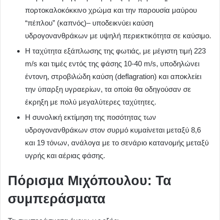
πορτοκαλοκόκκινο χρώμα και την παρουσία μαύρου
“πέπλου” (καπνός)– υποδεικνύει καύση
υδρογονανθράκων με υψηλή περιεκτικότητα σε καύσιμο.
Η ταχύτητα εξάπλωσης της φωτιάς, με μέγιστη τιμή 223
m/s και τιμές εντός της φάσης 10-40 m/s, υποδηλώνει
έντονη, στροβιλώδη καύση (deflagration) και αποκλείει
την ύπαρξη υγραερίων, τα οποία θα οδηγούσαν σε
έκρηξη με πολύ μεγαλύτερες ταχύτητες.
Η συνολική εκτίμηση της ποσότητας των
υδρογονανθράκων στον συρμό κυμαίνεται μεταξύ 8,6
και 19 τόνων, ανάλογα με το σενάριο κατανομής μεταξύ
υγρής και αέριας φάσης.
Πόρισμα Μιχόπουλου: Τα
συμπεράσματα