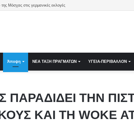
 επαναφέρουν γνωστή ιστορία για το ’74 και τον Καντάφι
Άποψη
NEA TAΞΗ ΠΡΑΓΜΑΤΩΝ
ΥΓΕΙΑ-ΠΕΡΙΒΑΛΛΟΝ
 ΠΑΡΑΔΙΔΕΙ ΤΗΝ ΠΙΣ
ΚΟΥΣ ΚΑΙ ΤΗ WOKE Α