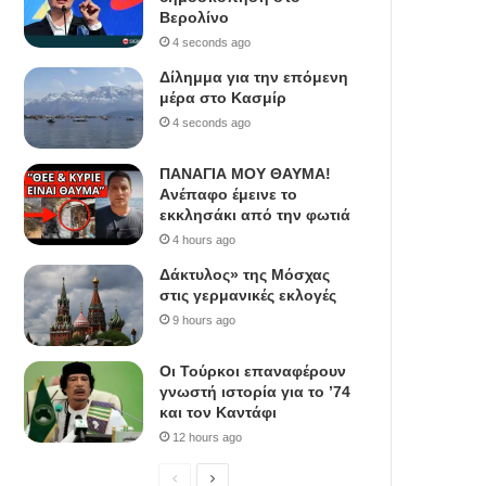
Βερολίνο
4 seconds ago
Δίλημμα για την επόμενη
μέρα στο Κασμίρ
4 seconds ago
ΠΑΝΑΓΙΑ ΜΟΥ ΘΑΥΜΑ!
Aνέπαφο έμεινε το
εκκλησάκι από την φωτιά
4 hours ago
Δάκτυλος» της Μόσχας
στις γερμανικές εκλογές
9 hours ago
Οι Τούρκοι επαναφέρουν
γνωστή ιστορία για το ’74
και τον Καντάφι
12 hours ago
P
N