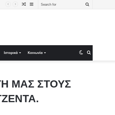
Random
Sidebar
Search
Article
for
Switch
Search
Ιστορικά
Κοινωνία
skin
for
ΤΗ ΜΑΣ ΣΤΟΥΣ
ΤΖΕΝΤΑ.