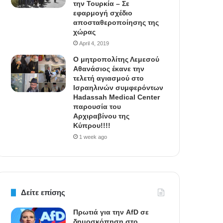
την Τουρκία – Σε
εφαρμογή σχέδιο
αποσταθεροποίησης της
χώρας
April 4, 2019
Ο μητροπολίτης Λεμεσού
Αθανάσιος έκανε την
τελετή αγιασμού στο
Ισραηλινών συμφερόντων
Hadassah Medical Center
παρουσία του
Αρχιραβίνου της
Κύπρου!!!!
1 week ago
Δείτε επίσης
Πρωτιά για την AfD σε
δημοσκόπηση στο