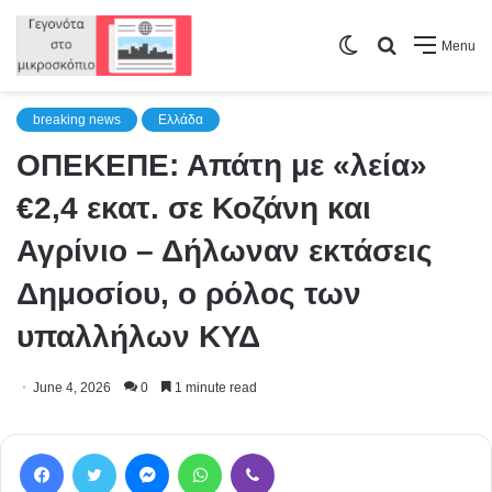
Switch
Search
Menu
skin
for
breaking news
Ελλάδα
ΟΠΕΚΕΠΕ: Απάτη με «λεία»
€2,4 εκατ. σε Κοζάνη και
Αγρίνιο – Δήλωναν εκτάσεις
Δημοσίου, ο ρόλος των
υπαλλήλων ΚΥΔ
June 4, 2026
0
1 minute read
Facebook
Twitter
Messenger
WhatsApp
Viber