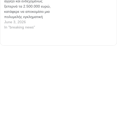
αγγίζει και ενδεχομένως
ξεπερνά τα 2.500.000 ευρώ,
κατάφερε να αποκομίσει μια
πολυμελής εγκληματική
οργάνωση που είχε βάλει
June 3, 2026
στο στόχαστρο τα
In "breaking news"
ευρωπαϊκά ταμεία. Το
«πάρτι» του κυκλώματος,
που θησαύριζε στήνοντας
απάτες σε βάρος των
οικονομικών του ΟΠΕΚΕΠΕ,
φτάνει σήμερα στο τέλος
μετά από μια άκρως
συντονισμένη επιχείρηση…