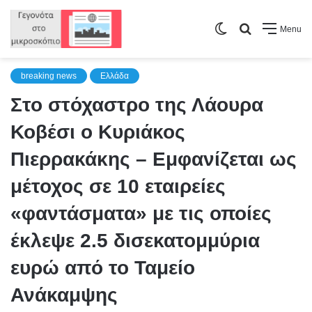
Switch
Search
Menu
skin
for
breaking news
Ελλάδα
Στο στόχαστρο της Λάουρα
Κοβέσι ο Κυριάκος
Πιερρακάκης – Εμφανίζεται ως
μέτοχος σε 10 εταιρείες
«φαντάσματα» με τις οποίες
έκλεψε 2.5 δισεκατομμύρια
ευρώ από το Ταμείο
Ανάκαμψης