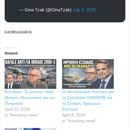
— Gina Tzak (@GinaTzak)
July 4, 2025
karditsastakra
Related
Κοττάκης: Το μυστικό deal
Οι Αποκαλύψεις Κοττάκη για
Μακρόν-Μητσοτάκη για την
το Σκάνδαλο ΟΠΕΚΕΠΕ και
Ουκρανία!
το Σενάριο Πρόωρων
April 22, 2026
Εκλογών
In "breaking news"
April 8, 2026
In "breaking news"