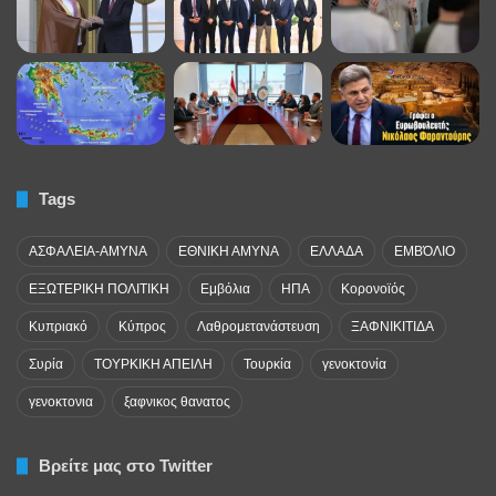
Tags
ΑΣΦΑΛΕΙΑ-ΑΜΥΝΑ
ΕΘΝΙΚΗ ΑΜΥΝΑ
ΕΛΛΑΔΑ
ΕΜΒΌΛΙΟ
ΕΞΩΤΕΡΙΚΗ ΠΟΛΙΤΙΚΗ
Εμβόλια
ΗΠΑ
Κορονοϊός
Κυπριακό
Κύπρος
Λαθρομετανάστευση
ΞΑΦΝΙΚΙΤΙΔΑ
Συρία
ΤΟΥΡΚΙΚΗ ΑΠΕΙΛΗ
Τουρκία
γενοκτονία
γενοκτονια
ξαφνικος θανατος
Βρείτε μας στο Twitter