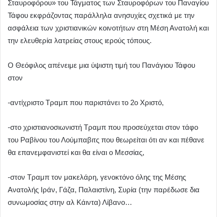
Σταυροφόρου» του Τάγματος των Σταυροφόρων του Παναγίου
Τάφου εκφράζοντας παράλληλα ανησυχίες σχετικά με την
ασφάλεια των χριστιανικών κοινοτήτων στη Μέση Ανατολή και
την ελευθερία λατρείας στους ιερούς τόπους.
Ο Θεόφιλος απένειμε μια ύψιστη τιμή του Πανάγιου Τάφου
στον
-αντίχριστο Τραμπ που παριστάνει το 2ο Χριστό,
-στο χριστιανοσιωνιστή Τραμπ που προσεύχεται στον τάφο
του Ραβίνου του Λούμπαβιτς που θεωρείται ότι αν και πέθανε
θα επανεμφανιστεί και θα είναι ο Μεσσίας,
-στον Τραμπ τον μακελάρη, γενοκτόνο όλης της Μέσης
Ανατολής Ιράν, Γάζα, Παλαιστίνη, Συρία (την παρέδωσε δια
συνωμοσίας στην αλ Κάιντα) Λίβανο…