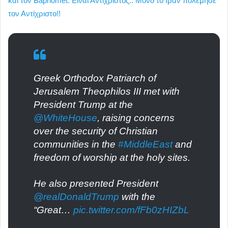
και τον Baphomet. Είναι Αντίχριστος.. Μόνο το Ιράν πολέμησε
τον Αντίχριστο!!
Greek Orthodox Patriarch of
Jerusalem Theophilos III met with
President Trump at the
@WhiteHouse
, raising concerns
over the security of Christian
communities in the
#MiddleEast
and
freedom of worship at the holy sites.
He also presented President
@realDonaldTrump
with the
“Great…
pic.twitter.com/fFb0zHIZbL