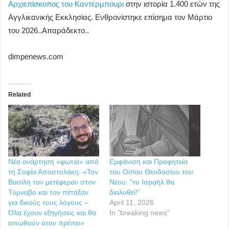
Αρχιεπίσκοπος του Καντέρμπουρι
στην ιστορία 1.400 ετών της
Αγγλικανικής Εκκλησίας. Ενθρονίστηκε επίσημα τον Μάρτιο
του 2026..Απαράδεκτο..
dimpenews.com
Related
Νέα ανάρτηση «φωτιά» από
Εμφάνιση και Προφητεία
τη Σοφία Αποστολάκη: «Τον
του Οσίου Θεοδοσίου του
Βασίλη τον μετέφεραν στον
Νέου: ”το Ισραήλ θα
Τύρναβο και τον πέταξαν
διαλυθεί!”
για δικούς τους λόγους –
April 11, 2026
Όλα έχουν εξηγήσεις και θα
In "breaking news"
ειπωθούν όταν πρέπει»