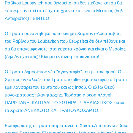
Ραβίνου Loubavitch που θεωρείται ότι δεν πέθανε και ότι θα
επανεμφανιστεί στα έσχατα χρόνια και είναι ο Μεσσίας (δηλ
Αντίχριστος) ! ΒΙΝΤΕΟ
Ο Τραμπ συναντήθηκε με το κίνημα Χαμπάντ-Λούμπαβιτς,
του Ραβίνου του Loubavitch που θεωρείται ότι δεν πέθανε και
ότι θα επανεμφανιστεί στα έσχατα χρόνια και είναι ο Μεσσίας
(δηλ Αντίχριστος)! Κίνημα έντονα μεσσιανιστικό!
Ο Τραμπ δημοσίευσε νέα ”αγιογραφία” του με τον Ιησού! Ο
Χριστός αγκαλιάζει τον Τραμπ..το alter ego του αφού ο Τραμπ
έχει λανσάρει τον εαυτό του και ως Ιησού. Ο ελέω Θεού
μονοκράτορας πλανητάρχης. Τεράστια αίρεση πλάνη!!
ΠΑΡΙΣΤΑΝΕΙ ΚΑΙ ΠΑΛΙ ΤΟ ΣΩΤΗΡΑ.. !! ΑΗΔΙΑΣΤΙΚΟΣ έκανε
το Χριστό ΑΝΕΚΔΟΤΟ ΚΑΙ ΤΡΑΠΟΥΛΟΧΑΡΤΟ.
Εωσφοριστής ο Τραμπ παριστάνει το Χριστό.Από πάνω έβαλε