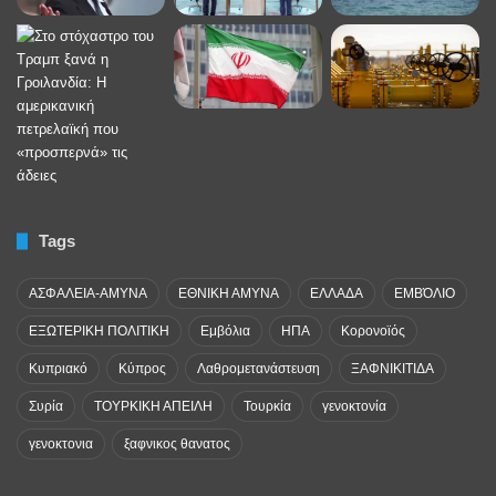
Tags
ΑΣΦΑΛΕΙΑ-ΑΜΥΝΑ
ΕΘΝΙΚΗ ΑΜΥΝΑ
ΕΛΛΑΔΑ
ΕΜΒΌΛΙΟ
ΕΞΩΤΕΡΙΚΗ ΠΟΛΙΤΙΚΗ
Εμβόλια
ΗΠΑ
Κορονοϊός
Κυπριακό
Κύπρος
Λαθρομετανάστευση
ΞΑΦΝΙΚΙΤΙΔΑ
Συρία
ΤΟΥΡΚΙΚΗ ΑΠΕΙΛΗ
Τουρκία
γενοκτονία
γενοκτονια
ξαφνικος θανατος