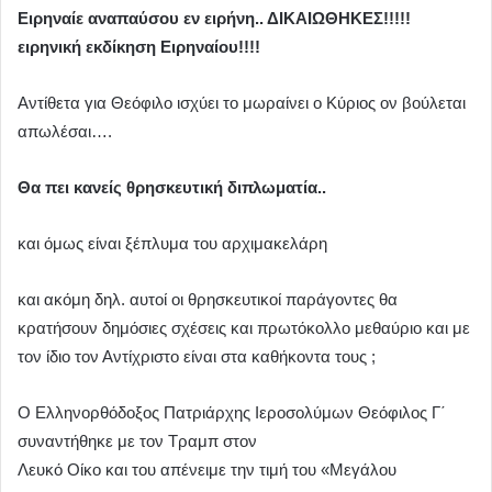
Ειρηναίε αναπαύσου εν ειρήνη.. ΔΙΚΑΙΩΘΗΚΕΣ!!!!!
ειρηνική εκδίκηση Ειρηναίου!!!!
Αντίθετα για Θεόφιλο ισχύει το μωραίνει ο Κύριος ον βούλεται
απωλέσαι….
Θα πει κανείς θρησκευτική διπλωματία..
και όμως είναι ξέπλυμα του αρχιμακελάρη
και ακόμη δηλ. αυτοί οι θρησκευτικοί παράγοντες θα
κρατήσουν δημόσιες σχέσεις και πρωτόκολλο μεθαύριο και με
τον ίδιο τον Αντίχριστο είναι στα καθήκοντα τους ;
Ο Ελληνορθόδοξος Πατριάρχης Ιεροσολύμων Θεόφιλος Γ΄
συναντήθηκε με τον Τραμπ στον
Λευκό Οίκο και του απένειμε την τιμή του «Μεγάλου