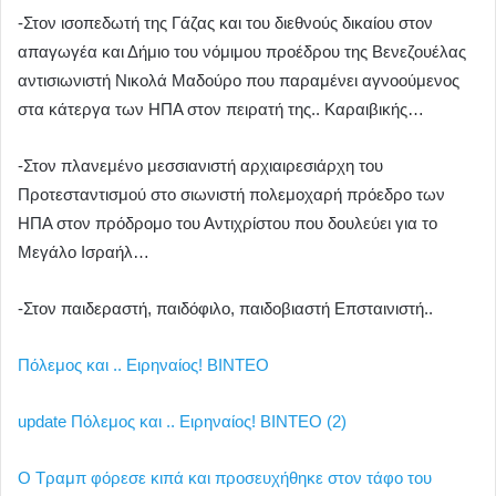
-Στον ισοπεδωτή της Γάζας και του διεθνούς δικαίου στον
απαγωγέα και Δήμιο του νόμιμου προέδρου της Βενεζουέλας
αντισιωνιστή Νικολά Μαδούρο που παραμένει αγνοούμενος
στα κάτεργα των ΗΠΑ στον πειρατή της.. Καραιβικής…
-Στον πλανεμένο μεσσιανιστή αρχιαιρεσιάρχη του
Προτεσταντισμού στο σιωνιστή πολεμοχαρή πρόεδρο των
ΗΠΑ στον πρόδρομο του Αντιχρίστου που δουλεύει για το
Μεγάλο Ισραήλ…
-Στον παιδεραστή, παιδόφιλο, παιδοβιαστή Επσταινιστή..
Πόλεμος και .. Ειρηναίος! ΒΙΝΤΕΟ
update Πόλεμος και .. Ειρηναίος! ΒΙΝΤΕΟ (2)
Ο Τραμπ φόρεσε κιπά και προσευχήθηκε στον τάφο του