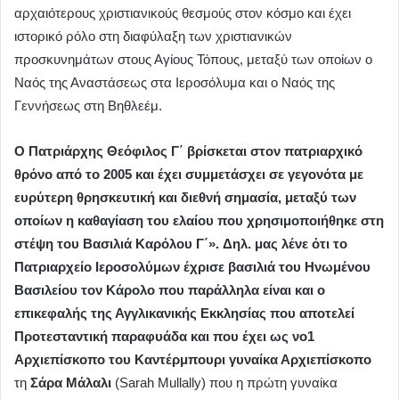
αρχαιότερους χριστιανικούς θεσμούς στον κόσμο και έχει
ιστορικό ρόλο στη διαφύλαξη των χριστιανικών
προσκυνημάτων στους Αγίους Τόπους, μεταξύ των οποίων ο
Ναός της Αναστάσεως στα Ιεροσόλυμα και ο Ναός της
Γεννήσεως στη Βηθλεέμ.
Ο Πατριάρχης Θεόφιλος Γ΄ βρίσκεται στον πατριαρχικό
θρόνο από το 2005 και έχει συμμετάσχει σε γεγονότα με
ευρύτερη θρησκευτική και διεθνή σημασία, μεταξύ των
οποίων η καθαγίαση του ελαίου που χρησιμοποιήθηκε στη
στέψη του Βασιλιά Καρόλου Γ΄».
Δηλ. μας λένε ότι το
Πατριαρχείο Ιεροσολύμων έχρισε βασιλιά του Ηνωμένου
Βασιλείου τον Κάρολο που παράλληλα είναι και ο
επικεφαλής της Αγγλικανικής Εκκλησίας που αποτελεί
Προτεσταντική παραφυάδα και που έχει ως νο1
Αρχιεπίσκοπο του Καντέρμπουρι γυναίκα Αρχιεπίσκοπο
τη
Σάρα Μάλαλι
(Sarah Mullally) που η πρώτη γυναίκα