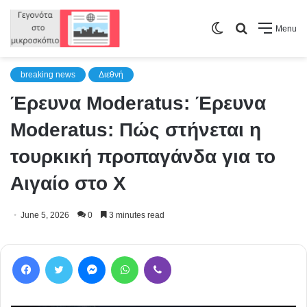
Switch
Search
Menu
skin
for
breaking news
Διεθνή
Έρευνα Moderatus: Έρευνα
Moderatus: Πώς στήνεται η
τουρκική προπαγάνδα για το
Αιγαίο στο Χ
June 5, 2026
0
3 minutes read
Facebook
Twitter
Messenger
WhatsApp
Viber