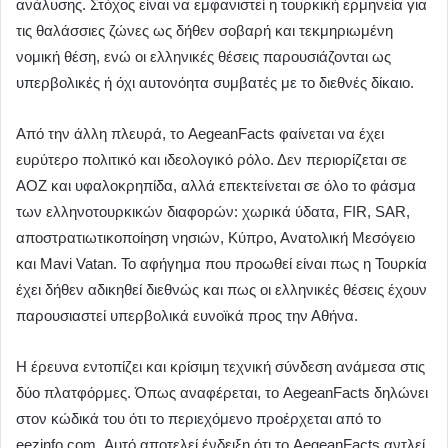
ανάλυσης. Στόχος είναι να εμφανιστεί η τουρκική ερμηνεία για
τις θαλάσσιες ζώνες ως δήθεν σοβαρή και τεκμηριωμένη
νομική θέση, ενώ οι ελληνικές θέσεις παρουσιάζονται ως
υπερβολικές ή όχι αυτονόητα συμβατές με το διεθνές δίκαιο.
Από την άλλη πλευρά, το AegeanFacts φαίνεται να έχει
ευρύτερο πολιτικό και ιδεολογικό ρόλο. Δεν περιορίζεται σε
ΑΟΖ και υφαλοκρηπίδα, αλλά επεκτείνεται σε όλο το φάσμα
των ελληνοτουρκικών διαφορών: χωρικά ύδατα, FIR, SAR,
αποστρατιωτικοποίηση νησιών, Κύπρο, Ανατολική Μεσόγειο
και Mavi Vatan. Το αφήγημα που προωθεί είναι πως η Τουρκία
έχει δήθεν αδικηθεί διεθνώς και πως οι ελληνικές θέσεις έχουν
παρουσιαστεί υπερβολικά ευνοϊκά προς την Αθήνα.
Η έρευνα εντοπίζει και κρίσιμη τεχνική σύνδεση ανάμεσα στις
δύο πλατφόρμες. Όπως αναφέρεται, το AegeanFacts δηλώνει
στον κώδικά του ότι το περιεχόμενο προέρχεται από το
eezinfo.com. Αυτό αποτελεί ένδειξη ότι το AegeanFacts αντλεί,