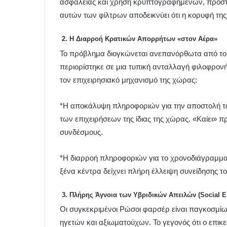
ασφαλείας και χρήση κρυπτογραφημένων, προσ
αυτών των φίλτρων αποδεικνύει ότι η κορυφή της
2. Η Διαρροή Κρατικών Απορρήτων «στον Αέρα»
Το πρόβλημα διογκώνεται ανεπανόρθωτα από το 
περιορίστηκε σε μια τυπική ανταλλαγή φιλοφρο
τον επιχειρησιακό μηχανισμό της χώρας:
*Η αποκάλυψη πληροφοριών για την αποστολή του
των επιχειρήσεων της ίδιας της χώρας. «Καίει» 
συνδέσμους.
*Η διαρροή πληροφοριών για το χρονοδιάγραμμα
ξένα κέντρα δείχνει πλήρη έλλειψη συνείδησης τ
3. Πλήρης Άγνοια των Υβριδικών Απειλών (Social E
Οι συγκεκριμένοι Ρώσοι φαρσέρ είναι παγκοσμίω
ηγετών και αξιωματούχων. Το γεγονός ότι ο επικε