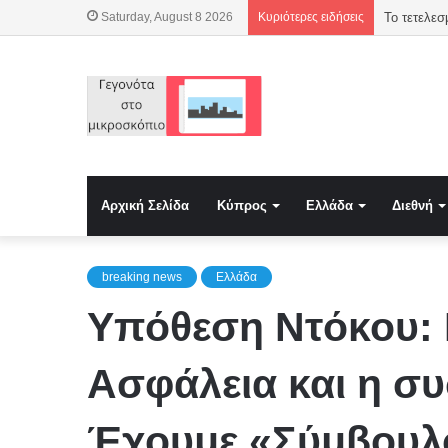
Saturday, August 8 2026
Κυριότερες ειδήσεις
Το τετελεσ
Αρχική Σελίδα
Κύπρος
Ελλάδα
Διεθνή
breaking news
Ελλάδα
Υπόθεση Ντόκου: 
Ασφάλεια και η σ
Έχουμε «Σύμβουλο