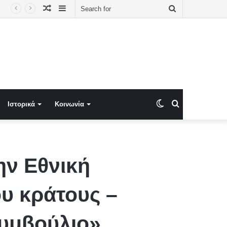
Random
Sidebar
Search
Article
for
Switch
Search
Ιστορικά
Κοινωνία
skin
for
ην Εθνική
υ κράτους –
Συμβούλιο»