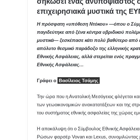
σηκώσει ένας ανυποψίαστος 
επιχειρησιακά μυστικά της Ε
Η πρόσφατη «υπόθεση Ντόκου» —όπου ο Σύμ
παγιδεύτηκε από ξένα κέντρα υβριδικού πολέμ
μυστικά— ξεσκέπασε κάτι πολύ βαθύτερο από 
απόλυτο θεσμικό παράδοξο της ελληνικής κρατ
Εθνικής Ασφάλειας, αλλά στερείται ενός πραγμ
Εθνικής Ασφάλειας…
Γράφει ο
Βασίλειος Τσάμης
Την ώρα που η Ανατολική Μεσόγειος φλέγεται και
των γεωοικονομικών ανακατατάξεων και της στρα
του συστήματος εθνικής ασφαλείας της χώρας εμφ
Η αποκάλυψη ότι ο Σύμβουλος Εθνικής Ασφάλεια
Ρώσων φαρσέρ Vovan και Lexus, συνομιλώντας μ