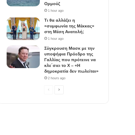
Ορμούζ
1 hour ago
Τι θα αλλάξει η
«συμφωνία της Μέκκας»
στη Μέση Ανατολή;
1 hour ago
Σύγκρουση Μασκ με την
υποψήφια Πρόεδρο της
Γαλλίας που πρότεινε να
κλε΄σιει το X – «Η
δημοκρατία δεν πωλείται»
2 hours ago
Previous
Next
page
page