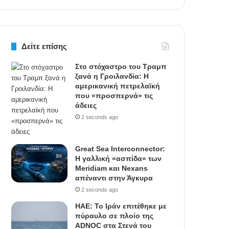
Δείτε επίσης
Στο στόχαστρο του Τραμπ
ξανά η Γροιλανδία: Η
αμερικανική πετρελαϊκή
που «προσπερνά» τις
άδειες
2 seconds ago
Great Sea Interconnector:
Η γαλλική «ασπίδα» των
Meridiam και Nexans
απέναντι στην Άγκυρα
2 seconds ago
ΗΑΕ: Το Ιράν επιτέθηκε με
πύραυλο σε πλοίο της
ADNOC στα Στενά του