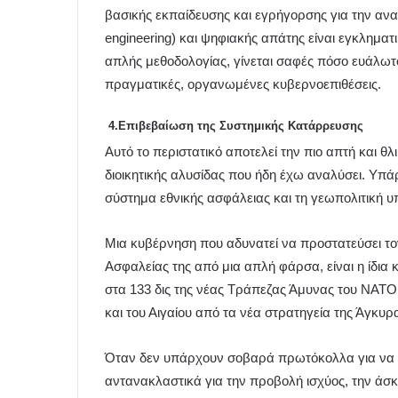
βασικής εκπαίδευσης και εγρήγορσης για την ανα
engineering) και ψηφιακής απάτης είναι εγκληματ
απλής μεθοδολογίας, γίνεται σαφές πόσο ευάλωτο
πραγματικές, οργανωμένες κυβερνοεπιθέσεις.
4.Επιβεβαίωση της Συστημικής Κατάρρευσης
Αυτό το περιστατικό αποτελεί την πιο απτή και θ
διοικητικής αλυσίδας που ήδη έχω αναλύσει. Υπά
σύστημα εθνικής ασφάλειας και τη γεωπολιτική 
Μια κυβέρνηση που αδυνατεί να προστατεύσει το
Ασφαλείας της από μια απλή φάρσα, είναι η ίδια
στα 133 δις της νέας Τράπεζας Άμυνας του ΝΑΤ
και του Αιγαίου από τα νέα στρατηγεία της Άγκυρ
Όταν δεν υπάρχουν σοβαρά πρωτόκολλα για να ελ
αντανακλαστικά για την προβολή ισχύος, την άσκ