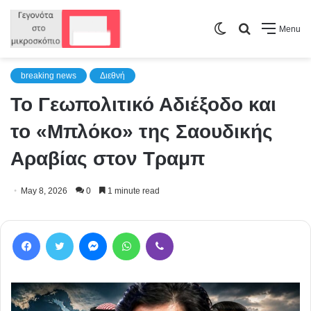
Switch
Search
Menu
skin
for
breaking news
Διεθνή
Το Γεωπολιτικό Αδιέξοδο και
το «Μπλόκο» της Σαουδικής
Αραβίας στον Τραμπ
May 8, 2026
0
1 minute read
Facebook
Twitter
Messenger
WhatsApp
Viber