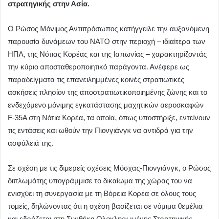
στρατηγικής στην Ασία.
Ο Ρώσος Μόνιμος Αντιπρόσωπος κατήγγειλε την αυξανόμενη
παρουσία δυνάμεων του ΝΑΤΟ στην περιοχή – ιδιαίτερα των
ΗΠΑ, της Νότιας Κορέας και της Ιαπωνίας – χαρακτηρίζοντάς
την κύριο αποσταθεροποιητικό παράγοντα. Ανέφερε ως
παραδείγματα τις επανειλημμένες κοινές στρατιωτικές
ασκήσεις πλησίον της αποστρατιωτικοποιημένης ζώνης και το
ενδεχόμενο μόνιμης εγκατάστασης μαχητικών αεροσκαφών
F-35A στη Νότια Κορέα, τα οποία, όπως υποστήριξε, εντείνουν
τις εντάσεις και ωθούν την Πιονγιάνγκ να αντιδρά για την
ασφάλειά της.
Σε σχέση με τις διμερείς σχέσεις Μόσχας-Πιονγιάνγκ, ο Ρώσος
διπλωμάτης υπογράμμισε το δικαίωμα της χώρας του να
ενισχύει τη συνεργασία με τη Βόρεια Κορέα σε όλους τους
τομείς, δηλώνοντας ότι η σχέση βασίζεται σε νόμιμα θεμέλια
και εδράζεται στη Συνθήκη Ολοκληρωμένης Στρατηγικής