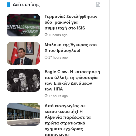
Δείτε επίσης
Γερμανία: Συνελήφθησαν
δύο Ιρακινοί για
συμμετοχή στο ISIS
11 hours ago
Μπλόκο της Άγκυρας στο
X του Ιμάμογλου!
17 hours ago
Eagle Claw: Η καταστροφή
που άλλαξε τη φιλοσοφία
των Ειδικών Δυνάμεων
των ΗΠΑ
17 hours ago
Από εισαγωγέας σε
κατασκευαστής! Η
Αλβανία παρέδωσε τα
πρώτα στρατιωτικά
οχήματα εγχώριας
παραγωγής