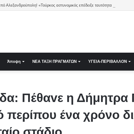
Καταγγελία από Αλεξανδρούπολη! «Τούρκος αστυνομικός επέδειξε ταυτότητα και έκανε υπ
Άποψη
NEA TAΞΗ ΠΡΑΓΜΑΤΩΝ
ΥΓΕΙΑ-ΠΕΡΙΒΑΛΛΟΝ
δα: Πέθαvε η Δήμητρα
 περίπου ένα χρόνο δ
ταίο στάδιο