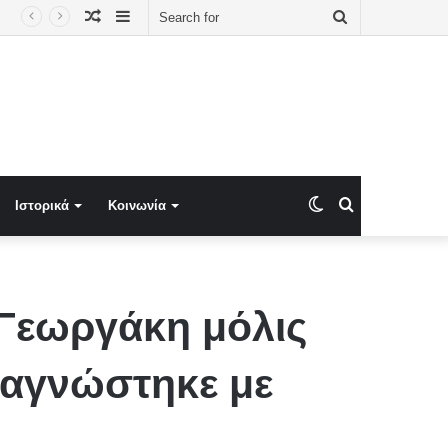
Random
Sidebar
Search
οδείξεις σε Έλληνα πολίτη»
Article
for
Switch
Search
Ιστορικά
Κοινωνία
skin
for
 Γεωργάκη μόλις
ιαγνώστηκε με