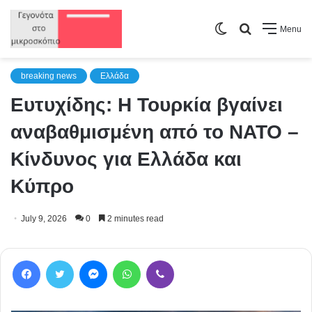
Switch
Search
Menu
skin
for
breaking news
Ελλάδα
Ευτυχίδης: Η Τουρκία βγαίνει
αναβαθμισμένη από το ΝΑΤΟ –
Κίνδυνος για Ελλάδα και
Κύπρο
July 9, 2026
0
2 minutes read
Facebook
Twitter
Messenger
WhatsApp
Viber