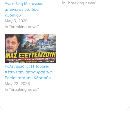
εκπομπή «Ανιχνεύσεις» του
In "breaking news"
Ανατολική Μεσόγειος
Παντελή Σαββίδη. Στο
μπαίνει σε νέα ζώνη
πάνελ συμμετείχαν ο
κινδύνου
επίτιμος Αρχηγός ΓΕΕΘΑ
May 5, 2026
Χρήστος Χριστοδούλου, ο
In "breaking news"
υποναύαρχος ε.α.
Δημήτριος Τσαϊλάς, ο
γεωπολιτικός αναλυτής
Γιώργος Ευτυχίδης και ο
δημοσιογράφος…
Καλεντερίδης: Η Τουρκία
πέτυχε την απόσυρση των
Patriot από την Κάρπαθο
May 22, 2026
In "breaking news"