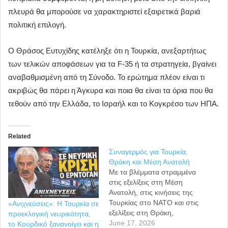
πλευρά θα μπορούσε να χαρακτηριστεί εξαιρετικά βαριά
πολιτική επιλογή.
Ο Θράσος Ευτυχίδης κατέληξε ότι η Τουρκία, ανεξαρτήτως
των τελικών αποφάσεων για τα F-35 ή τα στρατηγεία, βγαίνει
αναβαθμισμένη από τη Σύνοδο. Το ερώτημα πλέον είναι τι
ακριβώς θα πάρει η Άγκυρα και ποια θα είναι τα όρια που θα
τεθούν από την Ελλάδα, το Ισραήλ και το Κογκρέσο των ΗΠΑ.
Related
Συναγερμός για Τουρκία,
Θράκη και Μέση Ανατολή
Με τα βλέμματα στραμμένα
στις εξελίξεις στη Μέση
Ανατολή, στις κινήσεις της
Τουρκίας στο ΝΑΤΟ και στις
«Ανιχνεύσεις»: Η Τουρκία σε
εξελίξεις στη Θράκη,
προεκλογική νευρικότητα,
πραγματοποιήθηκε η νέα
June 17, 2026
το Κουρδικό ξανανοίγει και η