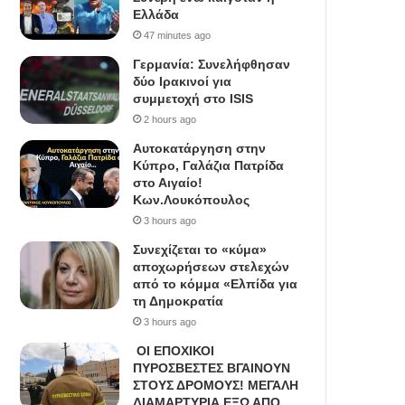
Ελλάδα
47 minutes ago
Γερμανία: Συνελήφθησαν
δύο Ιρακινοί για
συμμετοχή στο ISIS
2 hours ago
Αυτοκατάργηση στην
Κύπρο, Γαλάζια Πατρίδα
στο Αιγαίο!
Κων.Λουκόπουλος
3 hours ago
Συνεχίζεται το «κύμα»
αποχωρήσεων στελεχών
από το κόμμα «Ελπίδα για
τη Δημοκρατία
3 hours ago
ΟΙ ΕΠΟΧΙΚΟΙ
ΠΥΡΟΣΒΕΣΤΕΣ ΒΓΑΙΝΟΥΝ
ΣΤΟΥΣ ΔΡΟΜΟΥΣ! ΜΕΓΑΛΗ
ΔΙΑΜΑΡΤΥΡΙΑ ΕΞΩ ΑΠΟ