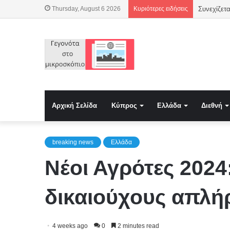
Thursday, August 6 2026
Κυριότερες ειδήσεις
Αρχική Σελίδα
Κύπρος
Ελλάδα
Διεθνή
breaking news
Ελλάδα
Νέοι Αγρότες 2024
δικαιούχους απλή
4 weeks ago
0
2 minutes read