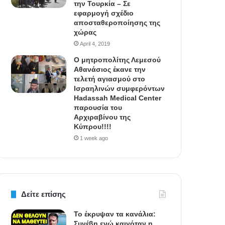
την Τουρκία – Σε
εφαρμογή σχέδιο
αποσταθεροποίησης της
χώρας
April 4, 2019
Ο μητροπολίτης Λεμεσού
Αθανάσιος έκανε την
τελετή αγιασμού στο
Ισραηλινών συμφερόντων
Hadassah Medical Center
παρουσία του
Αρχιραβίνου της
Κύπρου!!!!
1 week ago
Δείτε επίσης
Το έκρυψαν τα κανάλια:
Συνέβη ενώ καιγόταν η