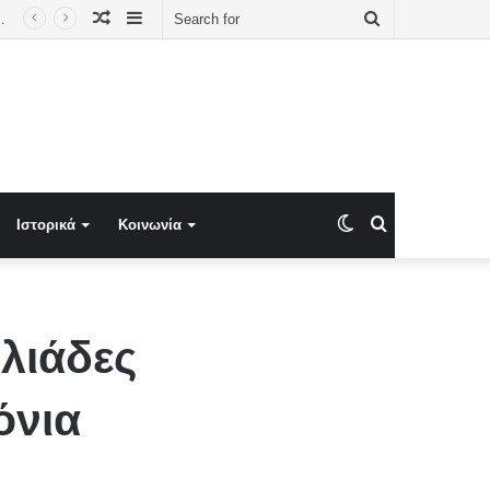
Random
Sidebar
Search
 κόμμα «Ελπίδα για τη Δημοκρατία
Article
for
Switch
Search
Ιστορικά
Κοινωνία
skin
for
ιλιάδες
όνια