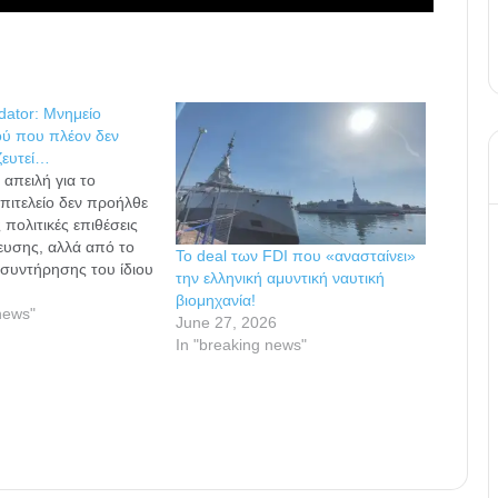
ator: Μνημείο
ού που πλέον δεν
ζευτεί…
 απειλή για το
επιτελείο δεν προήλθε
ς πολιτικές επιθέσεις
τευσης, αλλά από το
Το deal των FDI που «ανασταίνει»
οσυντήρησης του ίδιου
την ελληνική αμυντική ναυτική
υ» της. Ο Ταλ
βιομηχανία!
ύμενος να γίνει ο
news"
June 27, 2026
ος τράγος μιας
In "breaking news"
οπής, επιλέγει να
υτό του δείχνοντας
ή… Η υπόθεση