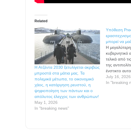
Related
Υπόθεση Pred
ερασιτεχνισμ
μπορεί να μα
Η μεγαλύτερη
κυβερνητικό 
τελικά από τι
της αντιπολί
Η Ατζέντα 2030 ξετυλίγεται ακριβώς
ένστικτο αυτ
μπροστά στα μάτια μας. Τα
του «συμμάχο
July 16, 2026
πολεμικά μέτωπα, το οικονομικό
Ντίλιαν, αρνο
In "breaking 
χάος, η κατάργηση ρευστού, η
αποδιοπομπαί
ψηφιοποίηση των πάντων και ο
θεσμικής εκτρ
απόλυτος έλεγχος των ανθρώπων!
σώσει τον εα
May 1, 2026
τον αγοραστ
In "breaking news"
Predator…