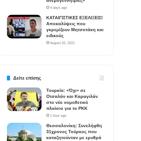
ανεμογεννήτριες»
4 days ago
ΚΑΤΑΙΓΙΣΤΙΚΕΣ ΕΞΕΛΙΞΕΙΣ!
Αποκαλύψεις που
γκρεμίζουν Μητσοτάκη και
ειδικούς
August 20, 2021
Δείτε επίσης
Τουρκία: «Όχι» σε
Οτσαλάν και Καραγιλάν
στο νέο νομοθετικό
πλαίσιο για το PKK
1 hour ago
Θεσσαλονίκη: Συνελήφθη
31χρονος Τούρκος που
καταζητούνταν με ερυθρά