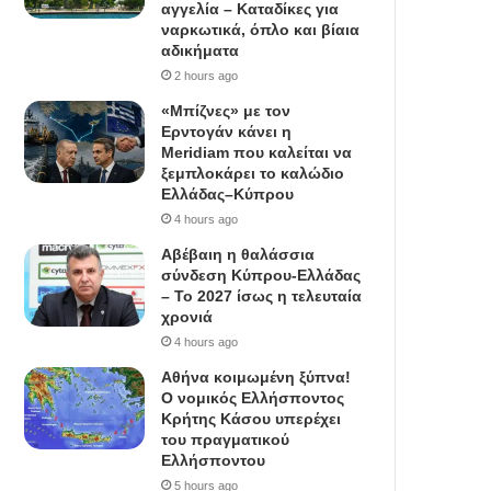
αγγελία – Καταδίκες για
ναρκωτικά, όπλο και βίαια
αδικήματα
2 hours ago
«Μπίζνες» με τον
Ερντογάν κάνει η
Meridiam που καλείται να
ξεμπλοκάρει το καλώδιο
Ελλάδας–Κύπρου
4 hours ago
Αβέβαιη η θαλάσσια
σύνδεση Κύπρου-Ελλάδας
– Το 2027 ίσως η τελευταία
χρονιά
4 hours ago
Αθήνα κοιμωμένη ξύπνα!
Ο νομικός Ελλήσποντος
Κρήτης Κάσου υπερέχει
του πραγματικού
Ελλήσποντου
5 hours ago