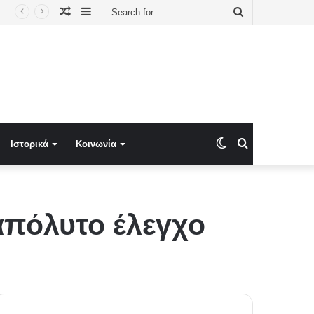
Random
Sidebar
Search
Article
for
Switch
Search
Ιστορικά
Κοινωνία
skin
for
απόλυτο έλεγχο