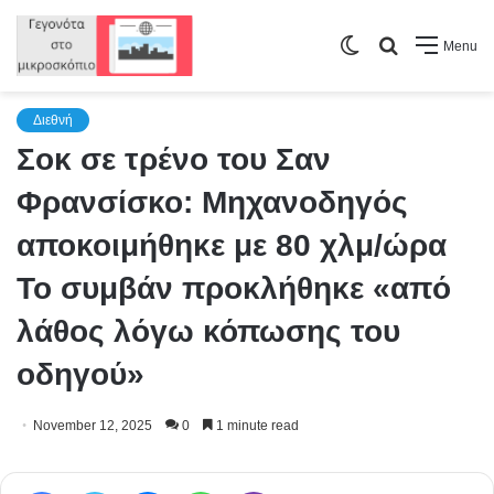
Switch
Search
Menu
skin
for
Διεθνή
Σοκ σε τρένο του Σαν
Φρανσίσκο: Μηχανοδηγός
αποκοιμήθηκε με 80 χλμ/ώρα
Το συμβάν προκλήθηκε «από
λάθος λόγω κόπωσης του
οδηγού»
November 12, 2025
0
1 minute read
Facebook
Twitter
Messenger
WhatsApp
Viber