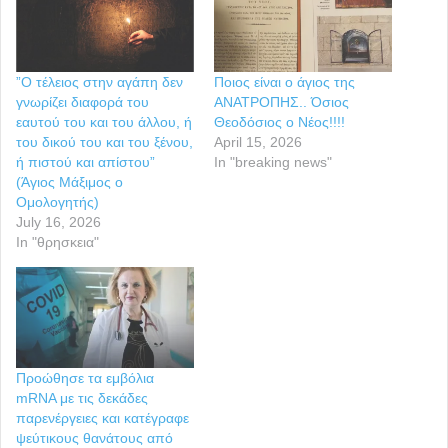
”Ο τέλειος στην αγάπη δεν
Ποιος είναι ο άγιος της
γνωρίζει διαφορά του
ΑΝΑΤΡΟΠΗΣ.. Όσιος
εαυτού του και του άλλου, ή
Θεοδόσιος ο Νέος!!!!
του δικού του και του ξένου,
April 15, 2026
ή πιστού και απίστου”
In "breaking news"
(Άγιος Μάξιμος ο
Ομολογητής)
July 16, 2026
In "θρησκεια"
Προώθησε τα εμβόλια
mRNA με τις δεκάδες
παρενέργειες και κατέγραφε
ψεύτικους θανάτους από