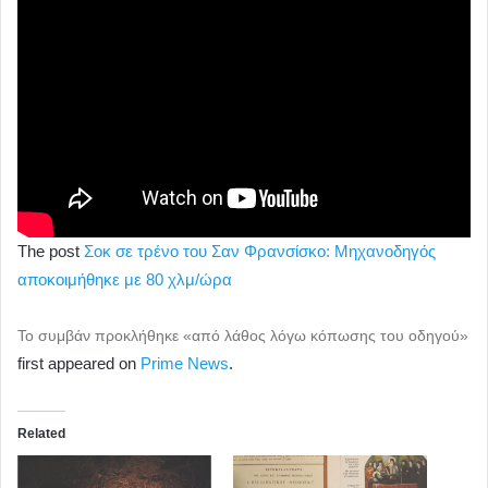
The post
Σοκ σε τρένο του Σαν Φρανσίσκο: Μηχανοδηγός
αποκοιμήθηκε με 80 χλμ/ώρα
Το συμβάν προκλήθηκε «από λάθος λόγω κόπωσης του οδηγού»
first appeared on
Prime News
.
Related