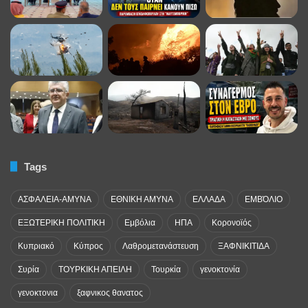
Tags
ΑΣΦΑΛΕΙΑ-ΑΜΥΝΑ
ΕΘΝΙΚΗ ΑΜΥΝΑ
ΕΛΛΑΔΑ
ΕΜΒΌΛΙΟ
ΕΞΩΤΕΡΙΚΗ ΠΟΛΙΤΙΚΗ
Εμβόλια
ΗΠΑ
Κορονοϊός
Κυπριακό
Κύπρος
Λαθρομετανάστευση
ΞΑΦΝΙΚΙΤΙΔΑ
Συρία
ΤΟΥΡΚΙΚΗ ΑΠΕΙΛΗ
Τουρκία
γενοκτονία
γενοκτονια
ξαφνικος θανατος