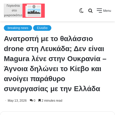
Switch
Search
Menu
skin
for
breaking news
Ελλάδα
Ανατροπή με το θαλάσσιο
drone στη Λευκάδα; Δεν είναι
Magura λένε στην Ουκρανία –
Άγνοια δηλώνει το Κίεβο και
ανοίγει παράθυρο
συνεργασίας με την Ελλάδα
May 13, 2026
0
2 minutes read