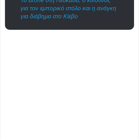
Το drone στη Λευκάδα, ο κίνδυνος
για τον εμπορικό στόλο και η ανάγκη
για διάβημα στο Κίεβο