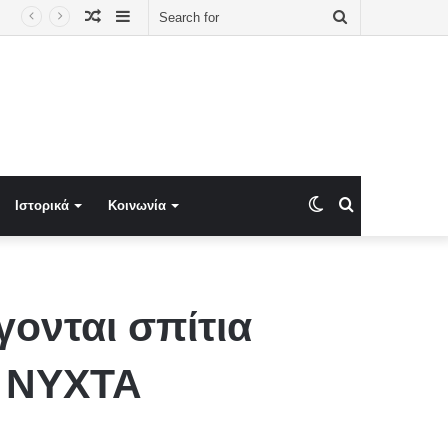
Random
Sidebar
Search
Article
for
Switch
Search
Ιστορικά
Κοινωνία
skin
for
ονται σπίτια
. ΝΥΧΤΑ