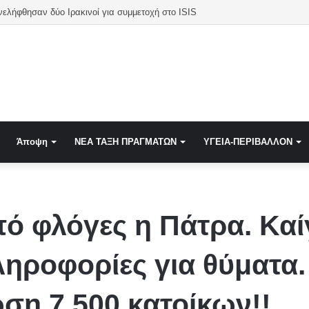
νελήφθησαν δύο Ιρακινοί για συμμετοχή στο ISIS
Άποψη
NEA TAΞΗ ΠΡΑΓΜΑΤΩΝ
ΥΓΕΙΑ-ΠΕΡΙΒΑΛΛΟΝ
 φλόγες η Πάτρα. Καίγ
ληροφορίες για θύματα
η 7.500 κατοίκων!!