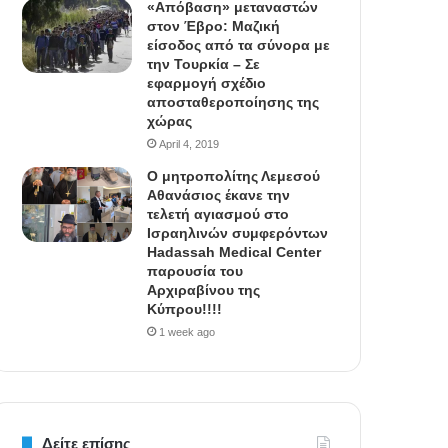
«Απόβαση» μεταναστών
στον Έβρο: Μαζική
είσοδος από τα σύνορα με
την Τουρκία – Σε
εφαρμογή σχέδιο
αποσταθεροποίησης της
χώρας
April 4, 2019
Ο μητροπολίτης Λεμεσού
Αθανάσιος έκανε την
τελετή αγιασμού στο
Ισραηλινών συμφερόντων
Hadassah Medical Center
παρουσία του
Αρχιραβίνου της
Κύπρου!!!!
1 week ago
Δείτε επίσης