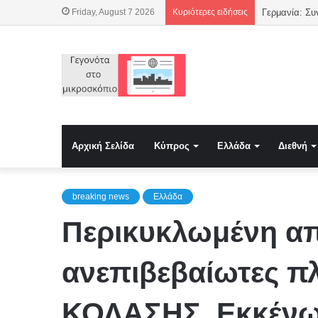
Friday, August 7 2026
Κυριότερες ειδήσεις
Γερμανία: Συ
Αρχική Σελίδα
Κύπρος
Ελλάδα
Διεθνή
breaking news
Ελλάδα
Περικυκλωμένη από
ανεπιβεβαίωτες π
ΚΟΛΑΣΗΣ..Εκκένωσ