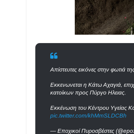
Απίστευτες εικόνες στην φωτιά τη
Εκκενωνεται η Κάτω Αχαγιά, επι
κατοίκων προς Πύργο Ηλειας.
Εκκένωση του Κέντρου Υγείας Κ
pic.twitter.com/khMmSLDCBh
— Εποχικοί Πυροσβέστες (@epo