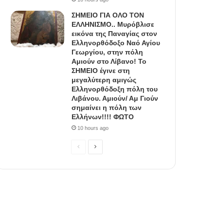
ΣΗΜΕΙΟ ΓΙΑ ΟΛΟ ΤΟΝ
ΕΛΛΗΝΙΣΜΟ.. Μυρόβλισε
εικόνα της Παναγίας στον
Ελληνορθόδοξο Ναό Αγίου
Γεωργίου, στην πόλη
Αμιούν στο Λίβανο! Το
ΣΗΜΕΙΟ έγινε στη
μεγαλύτερη αμιγώς
Ελληνορθόδοξη πόλη του
Λιβάνου. Αμιούν/ Αμ Γιούν
σημαίνει η πόλη των
Ελλήνων!!!! ΦΩΤΟ
10 hours ago
P
N
r
e
e
x
v
t
i
p
o
a