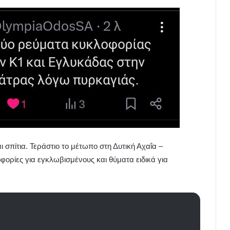
ι σπίτια. Τεράστιο το μέτωπο στη Δυτική Αχαΐα –
φορίες για εγκλωβισμένους και θύματα ειδικά για