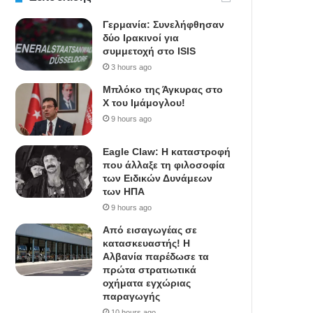
Γερμανία: Συνελήφθησαν
δύο Ιρακινοί για
συμμετοχή στο ISIS
3 hours ago
Μπλόκο της Άγκυρας στο
X του Ιμάμογλου!
9 hours ago
Eagle Claw: Η καταστροφή
που άλλαξε τη φιλοσοφία
των Ειδικών Δυνάμεων
των ΗΠΑ
9 hours ago
Από εισαγωγέας σε
κατασκευαστής! Η
Αλβανία παρέδωσε τα
πρώτα στρατιωτικά
οχήματα εγχώριας
παραγωγής
10 hours ago