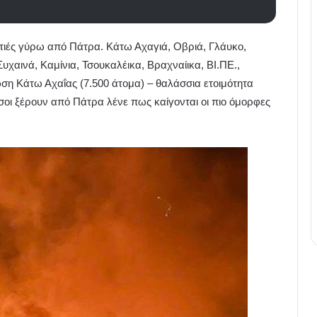
ωτιές γύρω από Πάτρα. Κάτω Αχαγιά, Οβριά, Γλάυκο,
υχαινά, Καμίνια, Τσουκαλέικα, Βραχναίικα, ΒΙ.ΠΕ.,
ση Κάτω Αχαΐας (7.500 άτομα) – θαλάσσια ετοιμότητα
όσοι ξέρουν από Πάτρα λένε πως καίγονται οι πιο όμορφες