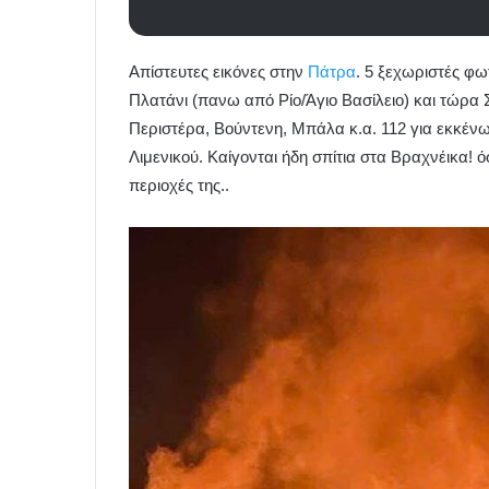
Απίστευτες εικόνες στην
Πάτρα
. 5 ξεχωριστές φ
Πλατάνι (πανω από Ρίο/Άγιο Βασίλειο) και τώρα Σ
Περιστέρα, Boύντενη, Μπάλα κ.α. 112 για εκκένω
Λιμενικού. Καίγονται ήδη σπίτια στα Βραχνέικα! 
περιοχές της..