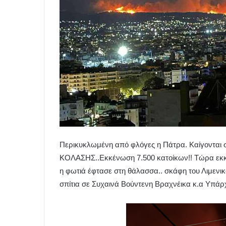
Περικυκλωμένη από φλόγες η Πάτρα. Καίγονται 
ΚΟΛΑΣΗΣ..Εκκένωση 7.500 κατοίκων!! Τώρα εκκέ
η φωτιά έφτασε στη θάλασσα.. σκάφη του Λιμενι
σπίτια σε Συχαινά Βούντενη Βραχνέικα κ.α Υπάρχ