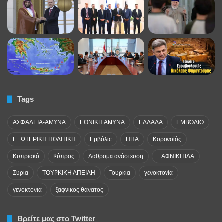
Tags
ΑΣΦΑΛΕΙΑ-ΑΜΥΝΑ
ΕΘΝΙΚΗ ΑΜΥΝΑ
ΕΛΛΑΔΑ
ΕΜΒΌΛΙΟ
ΕΞΩΤΕΡΙΚΗ ΠΟΛΙΤΙΚΗ
Εμβόλια
ΗΠΑ
Κορονοϊός
Κυπριακό
Κύπρος
Λαθρομετανάστευση
ΞΑΦΝΙΚΙΤΙΔΑ
Συρία
ΤΟΥΡΚΙΚΗ ΑΠΕΙΛΗ
Τουρκία
γενοκτονία
γενοκτονια
ξαφνικος θανατος
Βρείτε μας στο Twitter