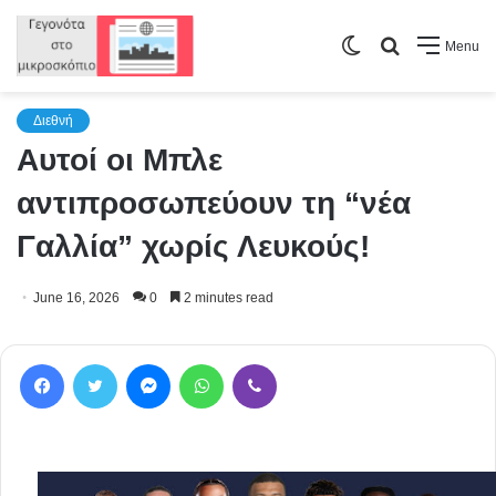
Switch
Search
Menu
skin
for
Διεθνή
Αυτοί οι Μπλε
αντιπροσωπεύουν τη “νέα
Γαλλία” χωρίς Λευκούς!
June 16, 2026
0
2 minutes read
Facebook
Twitter
Messenger
WhatsApp
Viber