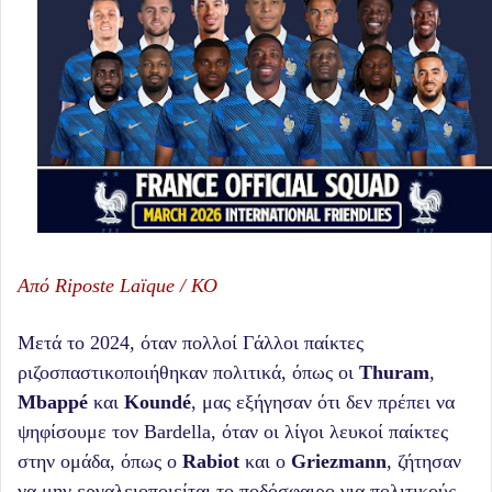
Από Riposte Laïqu
e / ΚΟ
Μετά το 2024, όταν πολλοί Γάλλοι παίκτες
ριζοσπαστικοποιήθηκαν πολιτικά, όπως οι
Thuram
,
Mbappé
και
Koundé
, μας εξήγησαν ότι δεν πρέπει να
ψηφίσουμε τον Bardella, όταν οι λίγοι λευκοί παίκτες
στην ομάδα, όπως ο
Rabiot
και ο
Griezmann
, ζήτησαν
να μην εργαλειοποιείται το ποδόσφαιρο για πολιτικούς