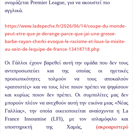
ονομάζεται Premier League, για να ακουστεί πιο
αγγλικά.
https://www.ladepeche.fr/2026/06/14/coupe-du-monde-
peut-etre-que-je-derange-parce-que-jai-une-grosse-
barbe-rayan-cherki-evoque-le-racisme-et-loue-la-mixite-
au-sein-de-lequipe-de-france-13418718.php
Οι Γάλλοι έχουν βαρεθεί αυτή την ομάδα που δεν τους
αντιπροσωπεύει και της οποίας οι ηγετικές
προσωπικότητες τολμούν να τους αποκαλούν
«ρατσιστές» και να τους λένε ποιον πρέπει να ψηφίσουν
και κυρίως ποιον δεν πρέπει. Οι συμπολίτες μας δεν
μπορούν πλέον να ανεχθούν αυτή την εικόνα μιας «Νέας
Γαλλίας», την οποία οικειοποιείται αναίσχυντα η La
France Insoumise (LFI), με τον ισλαμόφιλο και
υποστηρικτή της Χαμάς,
(ακροαριστερό