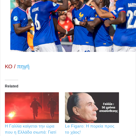
ΚΟ /
πηγή
Related
Η Γαλλία καίγεται την ώρα
Le Figaro: H πορεία προς
που η Ελλάδα σιωπά: Γιατί
το χάος!