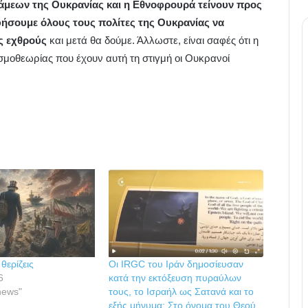
νάμεων της Ουκρανίας και η Εθνοφρουρά τείνουν προς
φήσουμε όλους τους πολίτες της Ουκρανίας να
ς εχθρούς
και μετά θα δούμε. Άλλωστε, είναι σαφές ότι η
σμοθεωρίας που έχουν αυτή τη στιγμή οι Ουκρανοί
 θερίζεις
Οι ΙRGC του Ιράν δημοσίευσαν
6
κατά την εκτόξευση πυραύλων
news"
τους, το Ισραήλ ως Σατανά και το
εξής μήνυμα: Στο όνομα του Θεού