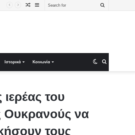
Random
Sidebar
Search
Article
for
Switch
Search
Ιστορικά
Κοινωνία
skin
for
 ιερέας του
ς Ουκρανούς να
ικήσουν τους