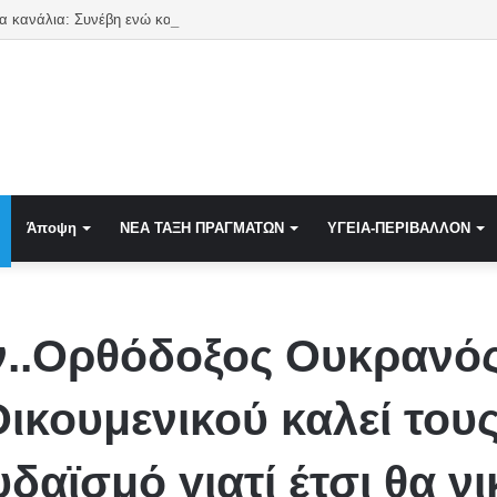
α κανάλια: Συνέβη ενώ καιγόταν η Ελλάδα
Άποψη
NEA TAΞΗ ΠΡΑΓΜΑΤΩΝ
ΥΓΕΙΑ-ΠΕΡΙΒΑΛΛΟΝ
ν..Ορθόδοξος Ουκρανός
ικουμενικού καλεί του
δαϊσμό γιατί έτσι θα ν