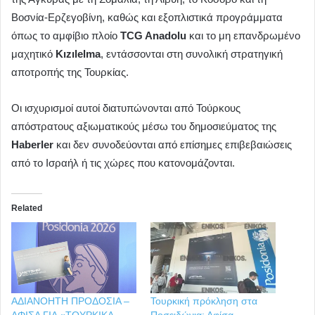
Βοσνία-Ερζεγοβίνη, καθώς και εξοπλιστικά προγράμματα
όπως το αμφίβιο πλοίο
TCG Anadolu
και το μη επανδρωμένο
μαχητικό
Kızılelma
, εντάσσονται στη συνολική στρατηγική
αποτροπής της Τουρκίας.
Οι ισχυρισμοί αυτοί διατυπώνονται από Τούρκους
απόστρατους αξιωματικούς μέσω του δημοσιεύματος της
Haberler
και δεν συνοδεύονται από επίσημες επιβεβαιώσεις
από το Ισραήλ ή τις χώρες που κατονομάζονται.
Related
ΑΔΙΑΝΟΗΤΗ ΠΡΟΔΟΣΙΑ –
Τουρκική πρόκληση στα
ΑΦΙΣΑ ΓΙΑ «ΤΟΥΡΚΙΚΑ
Ποσειδώνια: Αφίσα