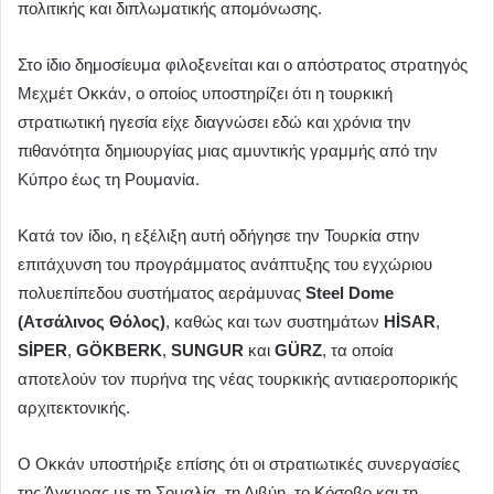
πολιτικής και διπλωματικής απομόνωσης.
Στο ίδιο δημοσίευμα φιλοξενείται και ο απόστρατος στρατηγός
Μεχμέτ Οκκάν, ο οποίος υποστηρίζει ότι η τουρκική
στρατιωτική ηγεσία είχε διαγνώσει εδώ και χρόνια την
πιθανότητα δημιουργίας μιας αμυντικής γραμμής από την
Κύπρο έως τη Ρουμανία.
Κατά τον ίδιο, η εξέλιξη αυτή οδήγησε την Τουρκία στην
επιτάχυνση του προγράμματος ανάπτυξης του εγχώριου
πολυεπίπεδου συστήματος αεράμυνας
Steel Dome
(Ατσάλινος Θόλος)
, καθώς και των συστημάτων
HİSAR
,
SİPER
,
GÖKBERK
,
SUNGUR
και
GÜRZ
, τα οποία
αποτελούν τον πυρήνα της νέας τουρκικής αντιαεροπορικής
αρχιτεκτονικής.
Ο Οκκάν υποστήριξε επίσης ότι οι στρατιωτικές συνεργασίες
της Άγκυρας με τη Σομαλία, τη Λιβύη, το Κόσοβο και τη