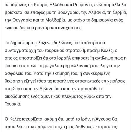
αεράμυνας σε Κύπρο, Ελλάδα και Ρουμανία, ενώ παράλληλα
βρίσκεται σε επαφές με τη Βουλγαρία, την Αλβανία, τη Σερβία,
την Ουγγαρία και τη Μολδαβία, με στόχο τη δημιουργία ενός
ενιαίου δικτύου ραντάρ και αναχαίτισης.
Το δημοσίευμα φιλοξενεί δηλώσεις του απόστρατου
συνταγματάρχη του τουρκικού στρατού Ιμπραήμ Κελές, ο
οποίος υποστηρίζει ότι στο Ισραήλ επικρατεί η αντίληψη πως η
Τουρκία αποτελεί τη μεγαλύτερη μελλοντική απειλή για την
ασφάλειά του. Κατά την εκτίμησή του, η συγκεκριμένη
θεώρηση εξηγεί τόσο τις ισραηλινές στρατιωτικές επιχειρήσεις
στη Συρία και τον Λίβανο όσο και την προσπάθεια
οικοδόμησης ενός αμυντικού πλέγματος γύρω από την
Τουρκία.
Ο Κελές ισχυρίζεται ακόμη ότι, μετά το Ιράν, η Άγκυρα θα
αποτελέσει τον επόμενο στόχο μιας διεθνούς εκστρατείας