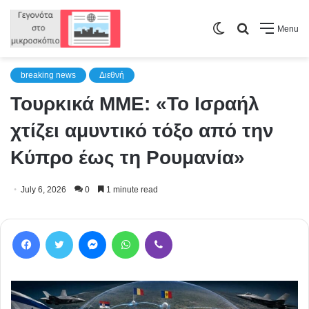
Switch
Search
Menu
skin
for
breaking news
Διεθνή
Τουρκικά ΜΜΕ: «Το Ισραήλ
χτίζει αμυντικό τόξο από την
Κύπρο έως τη Ρουμανία»
July 6, 2026
0
1 minute read
Facebook
Twitter
Messenger
WhatsApp
Viber