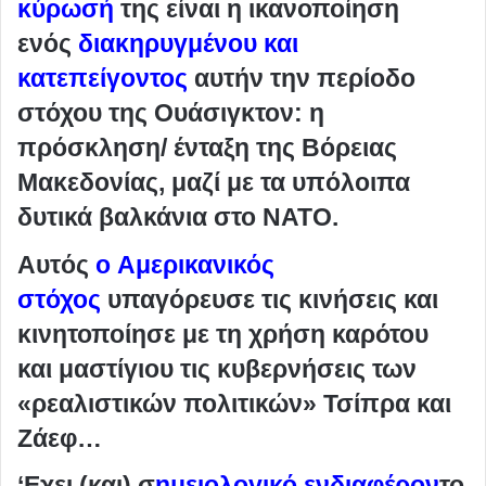
κύρωσή
της είναι η ικανοποίηση
ενός
διακηρυγμένου και
κατεπείγοντος
αυτήν την περίοδο
στόχου της Ουάσιγκτον: η
πρόσκληση/ ένταξη της Βόρειας
Μακεδονίας, μαζί με τα υπόλοιπα
δυτικά βαλκάνια στο ΝΑΤΟ.
Αυτός
ο Αμερικανικός
στόχος
υπαγόρευσε τις κινήσεις και
κινητοποίησε με τη χρήση καρότου
και μαστίγιου τις κυβερνήσεις των
«ρεαλιστικών πολιτικών» Τσίπρα και
Ζάεφ…
‘Εχει (και) σ
ημειολογικό ενδιαφέρον
το