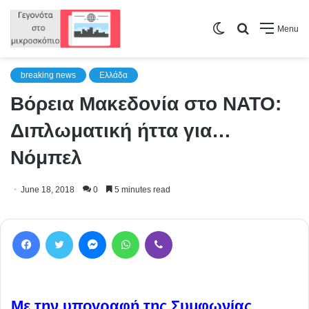
Switch
Search
Menu
skin
for
breaking news
Ελλάδα
Βόρεια Μακεδονία στο ΝΑΤΟ:
Διπλωματική ήττα για…
Νόμπελ
June 18, 2018
0
5 minutes read
Facebook
Twitter
Messenger
WhatsApp
Viber
Με την υπογραφή της Συμφωνίας