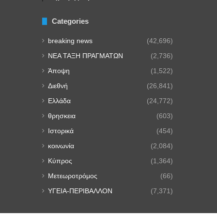
Categories
breaking news
(42,696)
NEA TAΞΗ ΠΡΑΓΜΑΤΩΝ
(2,736)
Άποψη
(1,522)
Διεθνή
(26,841)
Ελλάδα
(24,772)
θρησκεια
(603)
Ιστορικά
(454)
κοινωνία
(2,084)
Κύπρος
(1,364)
Μετεωροτρόμος
(66)
ΥΓΕΙΑ-ΠΕΡΙΒΑΛΛΟΝ
(7,371)