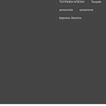
ΤΟΥΡΚΙΚΗ ΑΠΕΙΛΗ
Τουρκία
γενοκτονία
γενοκτονια
ξαφνικος θανατος