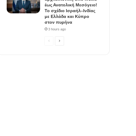
έως Ανατολική Μεσόγειο!
Το σχέδιο Ισραήλ–Ινδίας
με Ελλάδα και Κύπρο
στον πυρήνα
3 hours ago
P
N
r
e
e
x
v
t
i
p
o
a
u
g
s
e
p
a
g
e