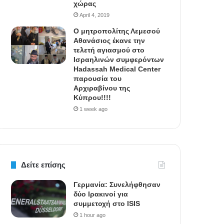
χώρας
April 4, 2019
Ο μητροπολίτης Λεμεσού
Αθανάσιος έκανε την
τελετή αγιασμού στο
Ισραηλινών συμφερόντων
Hadassah Medical Center
παρουσία του
Αρχιραβίνου της
Κύπρου!!!!
1 week ago
Δείτε επίσης
Γερμανία: Συνελήφθησαν
δύο Ιρακινοί για
συμμετοχή στο ISIS
1 hour ago