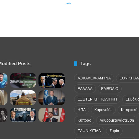
Modified Posts
Tags
ΑΣΦΑΛΕΙΑ-ΑΜΥΝΑ
ΕΘΝΙΚΗ Α
ΕΛΛΑΔΑ
ΕΜΒΌΛΙΟ
ΕΞΩΤΕΡΙΚΗ ΠΟΛΙΤΙΚΗ
Εμβόλι
ΗΠΑ
Κορονοϊός
Κυπριακό
Κύπρος
Λαθρομετανάστευση
ΞΑΦΝΙΚΙΤΙΔΑ
Συρία