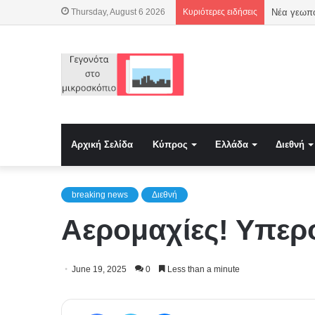
Thursday, August 6 2026
Κυριότερες ειδήσεις
Αρχική Σελίδα
Κύπρος
Ελλάδα
Διεθνή
breaking news
Διεθνή
Αερομαχίες! Υπερ
June 19, 2025
0
Less than a minute
Facebook
Twitter
Messenger