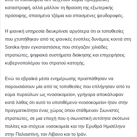
καταστροφή, αλλά μάλλον τη θραύση της εξωτερικής
πρόσοψης, σπασμένα τζάμια και σπασμένες ψευδοροφές.
Η ιρανική υπηρεσία διευκρίνισε αργότερα ότι οι τοποθεσίες
που χτυπήθηκαν από τις ιρανικές ένοπλες δυνάμεις κοντά στη
Soroka ήταν εγκαταστάσεις που στέγαζαν χιλιάδες
στρατιώτες, ψηφιακά συστήματα διοίκησης και επιχειρήσεις
κυβερνοπολέμου του στρατού κατοχής.
Ενώ τα εβραϊκά μέσα ενημέρωσης προσπάθησαν να
παρουσιάσουν μία από τις τοποθεσίες που επλήγησαν από το
κύμα πυραύλων ως «νοσοκομείο», γρήγορα αποκάλυψαν
κατά λάθος ότι αυτό το υποτιθέμενο «νοσοκομείο» ήταν στην
πραγματικότητα ένας χώρος όπου στάθμευαν Σιωνιστές
στρατιώτες, σε μια εποχή που η σιωνιστική
οντότητα
σκότωνε
πολίτες και στόχευε νοσοκομεία και την Ερυθρά Ημισέληνο
στην Παλαιστίνη, τον Λίβανο και το Ιράν.