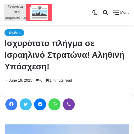
Switch
Search
Menu
skin
for
Διεθνή
Ισχυρότατο πλήγμα σε
Ισραηλινό Στρατώνα! Αληθινή
Υπόσχεση!
June 19, 2025
0
1 minute read
Facebook
Twitter
Messenger
WhatsApp
Viber