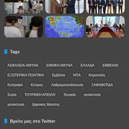
Tags
ΑΣΦΑΛΕΙΑ-ΑΜΥΝΑ
ΕΘΝΙΚΗ ΑΜΥΝΑ
ΕΛΛΑΔΑ
ΕΜΒΌΛΙΟ
ΕΞΩΤΕΡΙΚΗ ΠΟΛΙΤΙΚΗ
Εμβόλια
ΗΠΑ
Κορονοϊός
Κυπριακό
Κύπρος
Λαθρομετανάστευση
ΞΑΦΝΙΚΙΤΙΔΑ
Συρία
ΤΟΥΡΚΙΚΗ ΑΠΕΙΛΗ
Τουρκία
γενοκτονία
γενοκτονια
ξαφνικος θανατος
Βρείτε μας στο Twitter