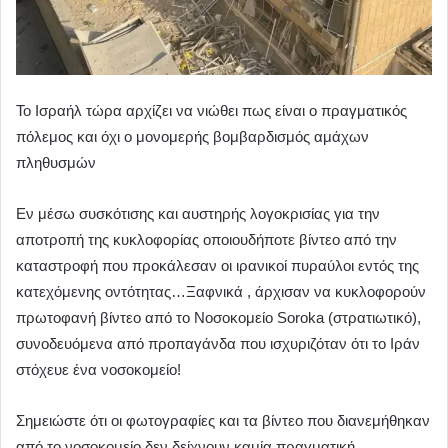
Το Ισραήλ τώρα αρχίζει να νιώθει πως είναι ο πραγματικός
πόλεμος και όχι ο μονομερής βομβαρδισμός αμάχων
πληθυσμών
Εν μέσω συσκότισης και αυστηρής λογοκρισίας για την
αποτροπή της κυκλοφορίας οποιουδήποτε βίντεο από την
καταστροφή που προκάλεσαν οι ιρανικοί πυραύλοι εντός της
κατεχόμενης οντότητας…Ξαφνικά , άρχισαν να κυκλοφορούν
πρωτοφανή βίντεο από το Νοσοκομείο Soroka (στρατιωτικό),
συνοδευόμενα από προπαγάνδα που ισχυριζόταν ότι το Ιράν
στόχευε ένα νοσοκομείο!
Σημειώστε ότι οι φωτογραφίες και τα βίντεο που διανεμήθηκαν
από το νοσοκομείο δεν δείχνουν καμία πραγματική