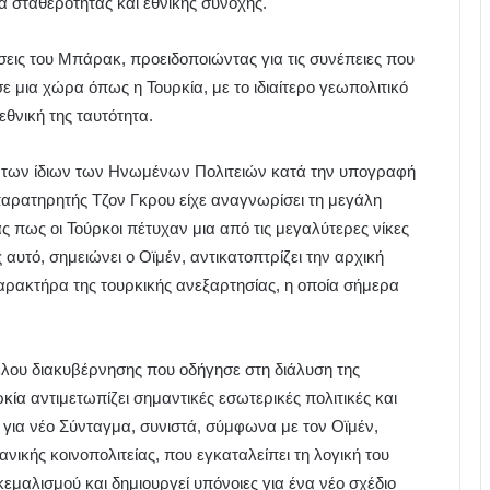
 σταθερότητας και εθνικής συνοχής.
ώσεις του Μπάρακ, προειδοποιώντας για τις συνέπειες που
σε μια χώρα όπως η Τουρκία, με το ιδιαίτερο γεωπολιτικό
εθνική της ταυτότητα.
ις των ίδιων των Ηνωμένων Πολιτειών κατά την υπογραφή
παρατηρητής Τζον Γκρου είχε αναγνωρίσει τη μεγάλη
ς πως οι Τούρκοι πέτυχαν μια από τις μεγαλύτερες νίκες
 αυτό, σημειώνει ο Οϊμέν, αντικατοπτρίζει την αρχική
ρακτήρα της τουρκικής ανεξαρτησίας, η οποία σήμερα
ου διακυβέρνησης που οδήγησε στη διάλυση της
ία αντιμετωπίζει σημαντικές εσωτερικές πολιτικές και
ς για νέο Σύνταγμα, συνιστά, σύμφωνα με τον Οϊμέν,
ικής κοινοπολιτείας, που εγκαταλείπει τη λογική του
κεμαλισμού και δημιουργεί υπόνοιες για ένα νέο σχέδιο