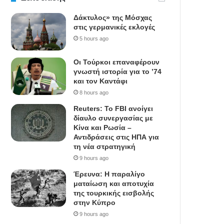
Δάκτυλος» της Μόσχας
στις γερμανικές εκλογές
5 hours ago
Οι Τούρκοι επαναφέρουν
γνωστή ιστορία για το ’74
και τον Καντάφι
8 hours ago
Reuters: Το FBI ανοίγει
δίαυλο συνεργασίας με
Κίνα και Ρωσία –
Αντιδράσεις στις ΗΠΑ για
τη νέα στρατηγική
9 hours ago
Έρευνα: Η παραλίγο
ματαίωση και αποτυχία
της τουρκικής εισβολής
στην Κύπρο
9 hours ago