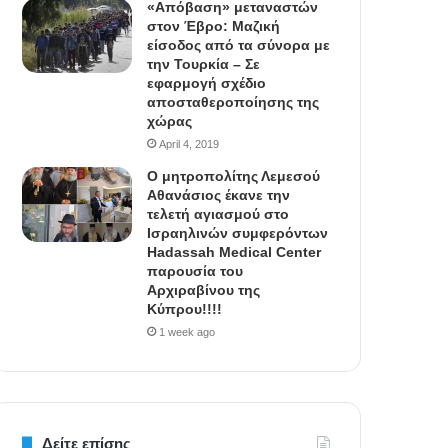
«Απόβαση» μεταναστών
στον Έβρο: Μαζική
είσοδος από τα σύνορα με
την Τουρκία – Σε
εφαρμογή σχέδιο
αποσταθεροποίησης της
χώρας
April 4, 2019
Ο μητροπολίτης Λεμεσού
Αθανάσιος έκανε την
τελετή αγιασμού στο
Ισραηλινών συμφερόντων
Hadassah Medical Center
παρουσία του
Αρχιραβίνου της
Κύπρου!!!!
1 week ago
Δείτε επίσης