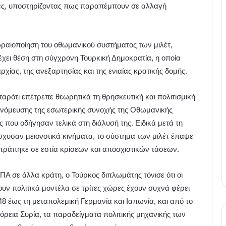
ές, υποστηρίζοντας πως παραπέμπουν σε αλλαγή
ωραιοποίηση του οθωμανικού συστήματος των μιλέτ,
έχει θέση στη σύγχρονη Τουρκική Δημοκρατία, η οποία
χίας, της ανεξαρτησίας και της ενιαίας κρατικής δομής.
αρότι επέτρεπε θεωρητικά τη θρησκευτική και πολιτισμική
νόμευσης της εσωτερικής συνοχής της Οθωμανικής
 που οδήγησαν τελικά στη διάλυσή της. Ειδικά μετά τη
σχυσαν μειονοτικά κινήματα, το σύστημα των μιλέτ έπαψε
ατράπηκε σε εστία κρίσεων και αποσχιστικών τάσεων.
Α σε άλλα κράτη, ο Τούρκος διπλωμάτης τόνισε ότι οι
ν πολιτικά μοντέλα σε τρίτες χώρες έχουν συχνά φέρει
48 έως τη μεταπολεμική Γερμανία και Ιαπωνία, και από το
 βόρεια Συρία, τα παραδείγματα πολιτικής μηχανικής των