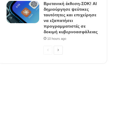
Βρετανική έκθεση-ΣΟΚ! AI
δημιούργησε ψεύτικες
ταυτότητες και επιχείρησε
να εξαπατήσει
προγραμματιστές σε
δοκιμή κυβερνοασφάλειας
10 hours ago
P
N
r
e
e
x
v
t
i
p
o
a
u
g
s
e
p
a