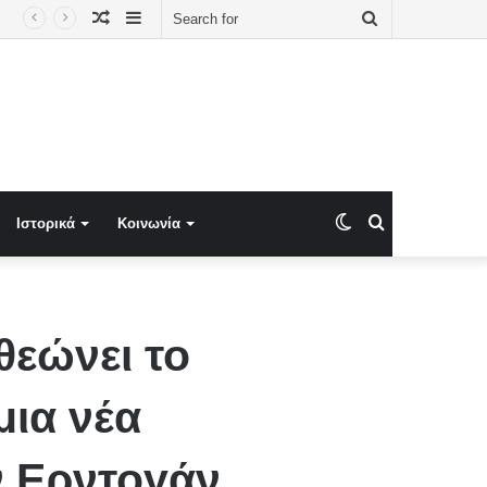
Random
Sidebar
Search
Article
for
Switch
Search
Ιστορικά
Κοινωνία
skin
for
θεώνει το
μια νέα
ν Ερντογάν