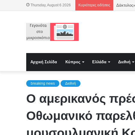
Thursday, August 6 2026
Κυριότερες ειδήσεις
Δάκτυλος»
Αρχική Σελίδα
Κύπρος
Ελλάδα
Διεθνή
breaking news
Διεθνή
Ο αμερικανός πρέ
Οθωμανικό παρελθ
μουσουλμανική Κοι