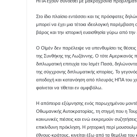
ΗΠΑ έχουν συνδεθεί με μακροχρόνια προβλήματα
Στο ίδιο πλαίσιο εντάσσει και τις πρόσφατες δηλ
μπορεί να έχει μια τέτοια ιδεολογική παρέμβαση 
βάρος και την ιστορική ευαισθησία γύρω από την 
Ο Οϊμέν δεν παρέλειψε να υπενθυμίσει τις θέσε
της Συνθήκης της Λωζάννης. Ο τότε Αμερικανός 
διπλωματική επιτυχία του Ισμέτ Πασά, δηλώνοντα
της σύγχρονης διπλωματικής ιστορίας. Το γεγονός
αποδοχή και κατανόηση από πλευράς ΗΠΑ του χα
φαίνεται να τίθεται εν αμφιβόλω.
Η απόπειρα εξύμνησης ενός παρωχημένου μοντέλ
Οθωμανικής Αυτοκρατορίας, τη στιγμή που η Τουρκ
κοινωνικές πιέσεις και ενώ εκκρεμούν συζητήσει
επικίνδυνη πρόκληση. Η ρητορική περί μουσουλμαν
έθνους-κράτους, κινείται έξω από τα θεμέλια του 