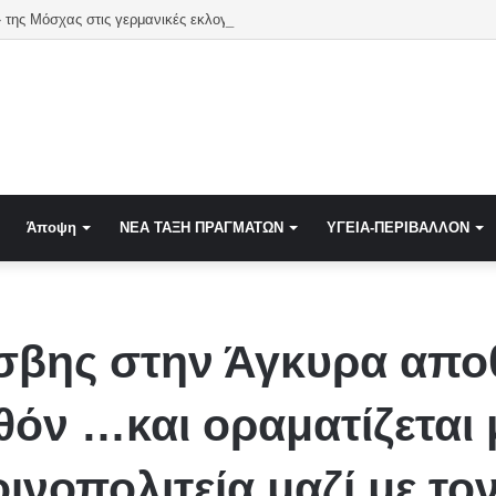
 της Μόσχας στις γερμανικές εκλογές
Άποψη
NEA TAΞΗ ΠΡΑΓΜΑΤΩΝ
ΥΓΕΙΑ-ΠΕΡΙΒΑΛΛΟΝ
σβης στην Άγκυρα απο
όν …και οραματίζεται 
νοπολιτεία μαζί με το