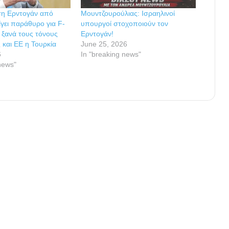
η Ερντογάν από
Μουντζουρούλιας: Ισραηλινοί
γει παράθυρο για F-
υπουργοί στοχοποιούν τον
ι ξανά τους τόνους
Ερντογάν!
 και ΕΕ η Τουρκία
June 25, 2026
6
In "breaking news"
news"