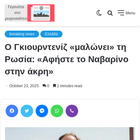
Switch
Search
Menu
skin
for
breaking news
Ελλάδα
Ο Γκιουρντενίζ «μαλώνει» τη
Ρωσία: «Αφήστε το Ναβαρίνο
στην άκρη»
October 23, 2025
0
2 minutes read
Facebook
Twitter
Messenger
WhatsApp
Viber