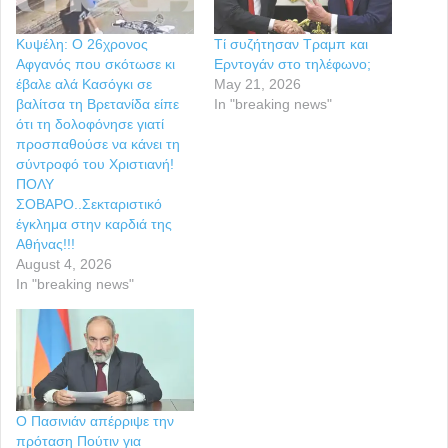
Κυψέλη: Ο 26χρονος
Τί συζήτησαν Τραμπ και
Αφγανός που σκότωσε κι
Ερντογάν στο τηλέφωνο;
έβαλε αλά Κασόγκι σε
May 21, 2026
βαλίτσα τη Βρετανίδα είπε
In "breaking news"
ότι τη δολοφόνησε γιατί
προσπαθούσε να κάνει τη
σύντροφό του Χριστιανή!
ΠΟΛΥ
ΣΟΒΑΡΟ..Σεκταριστικό
έγκλημα στην καρδιά της
Αθήνας!!!
August 4, 2026
In "breaking news"
Ο Πασινιάν απέρριψε την
πρόταση Πούτιν για