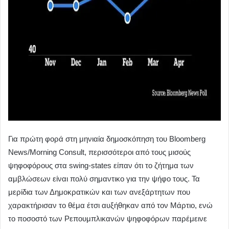
Για πρώτη φορά στη μηνιαία δημοσκόπηση του Bloomberg
News/Morning Consult, περισσότεροι από τους μισούς
ψηφοφόρους στα swing-states είπαν ότι το ζήτημα των
αμβλώσεων είναι πολύ σημαντικο για την ψήφο τους. Τα
μερίδια των Δημοκρατικών και των ανεξάρτητων που
χαρακτήρισαν το θέμα έτσι αυξήθηκαν από τον Μάρτιο, ενώ
το ποσοστό των Ρεπουμπλικανών ψηφοφόρων παρέμεινε