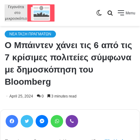
Switch
Search
Menu
skin
for
NEA TAΞΗ ΠΡΑΓΜΑΤΩΝ
Ο Μπάιντεν χάνει τις 6 από τις
7 κρίσιμες πολιτείες σύμφωνα
με δημοσκόπηση του
Bloomberg
April 25, 2024
0
3 minutes read
Facebook
Twitter
Messenger
WhatsApp
Viber