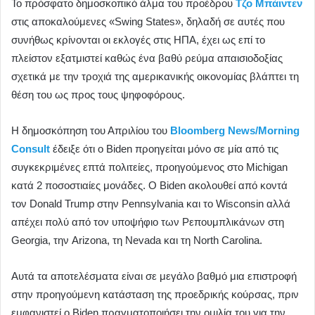
Το πρόσφατο δημοσκοπικό άλμα του προέδρου
Τζο Μπάιντεν
στις αποκαλούμενες «Swing States», δηλαδή σε αυτές που
συνήθως κρίνονται οι εκλογές στις ΗΠΑ, έχει ως επί το
πλείστον εξατμιστεί καθώς ένα βαθύ ρεύμα απαισιοδοξίας
σχετικά με την τροχιά της αμερικανικής οικονομίας βλάπτει τη
θέση του ως προς τους ψηφοφόρους.
Η δημοσκόπηση του Απριλίου του
Bloomberg News/Morning
Consult
έδειξε ότι ο Biden προηγείται μόνο σε μία από τις
συγκεκριμένες επτά πολιτείες, προηγούμενος στο Michigan
κατά 2 ποσοστιαίες μονάδες. Ο Biden ακολουθεί από κοντά
τον Donald Trump στην Pennsylvania και το Wisconsin αλλά
απέχει πολύ από τον υποψήφιο των Ρεπουμπλικάνων στη
Georgia, την Arizona, τη Nevada και τη North Carolina.
Αυτά τα αποτελέσματα είναι σε μεγάλο βαθμό μια επιστροφή
στην προηγούμενη κατάσταση της προεδρικής κούρσας, πριν
εμφανιστεί ο Biden πραγματοποιήσει την ομιλία του για την