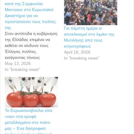
κατά της Συμφωνίας
Mercosur στο Ευρωπαϊκό
Δικαστήριο για να
προστατεύσει τους πολίτες
της
Για πέμπτη ημέρα οι
Στον αντίποδα η κυβέρνηση
αποκλεισμοί στο λιμάνι της
της Ελλάδας επιμένει να
Μυτιλήνης από τους
εκθέτει σε κίνδυνο τους
κτηνοτρόφους
Έλληνες πολίτες,
April 18, 2026
εισάγοντας τόνους
In "breaking news"
μολυσμένων κοτόπουλων
May 13, 2026
με σαλμονέλα από
In "breaking news"
Βραζιλία… Ο αναπληρωτής
υπουργός Εξωτερικών της
Βαρσοβίας επιβεβαίωσε την
κατάθεση της Πολωνίας στο
Δικαστήριο της Ευρωπαϊκής
Ένωσης ζητώντας να
Το Ευρωκοινοβούλιο είπε
ανασταλεί η εφαρμογή της
«ναι» στα κρυφά
καταστροφικής συμφωνίας
μεταλλαγμένα στο πιάτο
Mercosur μέχρι την
μας – Ένα διατροφικό
έκδοση…