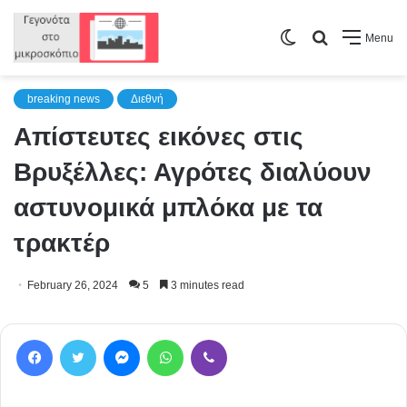
Switch
Search
Menu
skin
for
breaking news
Διεθνή
Απίστευτες εικόνες στις
Βρυξέλλες: Αγρότες διαλύουν
αστυνομικά μπλόκα με τα
τρακτέρ
February 26, 2024
5
3 minutes read
Facebook
Twitter
Messenger
WhatsApp
Viber