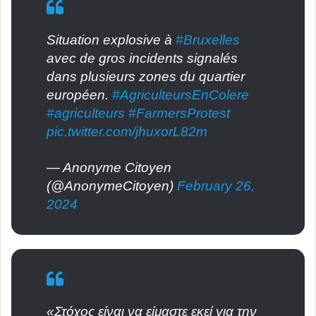
Situation explosive à
#Bruxelles
avec de gros incidents signalés
dans plusieurs zones du quartier
européen.
#AgriculteursEnColere
#agriculteurs
#FarmersProtest
pic.twitter.com/jhuxorL82m
— Anonyme Citoyen
(@AnonymeCitoyen)
February 26,
2024
«Στόχος είναι να είμαστε εκεί για την