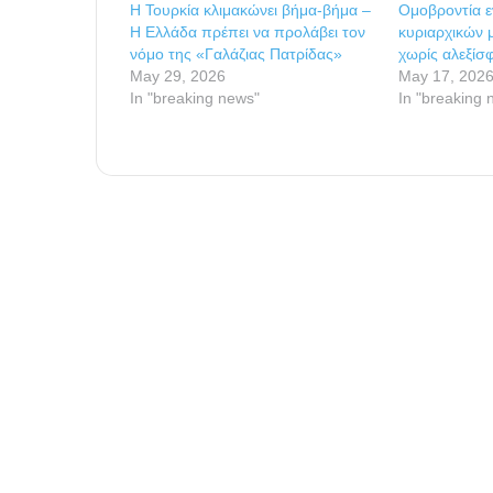
Η Τουρκία κλιμακώνει βήμα-βήμα –
Ομοβροντία ε
Η Ελλάδα πρέπει να προλάβει τον
κυριαρχικών 
νόμο της «Γαλάζιας Πατρίδας»
χωρίς αλεξίσ
May 29, 2026
May 17, 202
In "breaking news"
In "breaking 