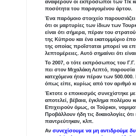
αναφέρουν οι εκπρόσωποι των Τ/κ κ
ποσότητα του παραγομένου άρτου.
Ένα παρόμοιο στοιχείο παρουσιάζει
ότι οι μαρτυρίες των ίδιων των Του
είναι ότι σήμερα, πέραν του στρατο
της Κύπρου και ένα εκατομμύριο έπο
της οποίας προΐσταται μπορεί να επ
λεπτομέρειες. Αυτό σημαίνει ότι είν
Το 2007, ο τότε εκπρόσωπος του Γ.
πει στον Μιχαλάκη Λεπτό, παρουσία
κατεχόμενα ήταν πέραν των 500.000.
όπως είπε, κυρίως από τον αριθμό 
Έκτοτε ο εποικισμός συνεχίστηκε με
αποτελεί, βέβαια, έγκλημα πολέμου κα
Επιχειρούν όμως, οι Τούρκοι, νομιμ
Προβάλλουν ήδη τις δικαιολογίες ότι
παντρεύτηκαν, κλπ.
Αν
συνεχίσουμε να μη αντιδρούμε δυν