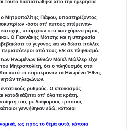
αι τούτο διαπιστώθηκε από την ημερήσια
 ο Μητροπολίτης Πάφου, υποστηρίζοντας
ρκοκυπρίων -όσοι απ’ αυτούς απέμειναν-
ύ κατοχής, υπάρχουν στο κατεχόμενο μέρος
ικοι. Ο Γιαννάκης Μάτσης και η υπηρεσία
ιβεβαιώσει το γεγονός και να δώσει πολλές
αι περισσότεροι από τους Ε/κ σε πληθυσμό.
Γ. των Ηνωμένων Εθνών Μάϊκλ Μώλλερ είχε
 του Μητροπολίτη, ότι ο πληθυσμός στα
 Και αυτό το συμπέραναν τα Ηνωμένα Έθνη,
κινητών τηλεφώνων.
 εντατικούς ρυθμούς. Ο εποικισμός
ι καταδικάζεται απ’ όλα τα κράτη.
οποίησή του, με διάφορους τρόπους.
 κάποιοι γεννήθηκαν εδώ, κάποιοι
αμικά, ως προς το θέμα αυτό, κάποια