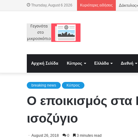
Thursday, August 6 2026
Κυριότερες ειδήσεις
Δάκτυλος»
Αρχική Σελίδα
Κύπρος
Ελλάδα
Διεθνή
breaking news
Κύπρος
Ο εποικισμός στα 
ισοζύγιο
August 26, 2018
0
3 minutes read