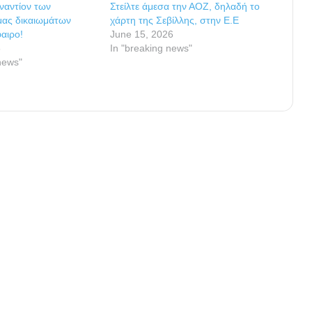
ναντίον των
Στείλτε άμεσα την ΑΟΖ, δηλαδή το
μας δικαιωμάτων
χάρτη της Σεβίλλης, στην Ε.Ε
φαιρο!
June 15, 2026
6
In "breaking news"
news"