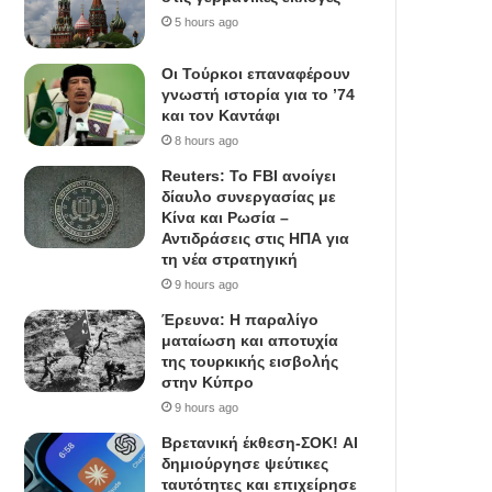
5 hours ago
Οι Τούρκοι επαναφέρουν
γνωστή ιστορία για το ’74
και τον Καντάφι
8 hours ago
Reuters: Το FBI ανοίγει
δίαυλο συνεργασίας με
Κίνα και Ρωσία –
Αντιδράσεις στις ΗΠΑ για
τη νέα στρατηγική
9 hours ago
Έρευνα: Η παραλίγο
ματαίωση και αποτυχία
της τουρκικής εισβολής
στην Κύπρο
9 hours ago
Βρετανική έκθεση-ΣΟΚ! AI
δημιούργησε ψεύτικες
ταυτότητες και επιχείρησε