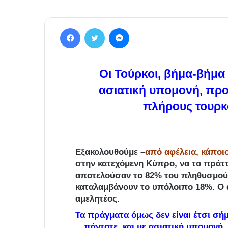
Facebook
Twitter
Messenger
Οι Τούρκοι, βήμα-βήμα
ασιατική υπομονή, πρ
πλήρους τουρκ
Εξακολουθούμε –
από αφέλεια, κάποι
στην κατεχόμενη Κύπρο, να το πράττ
αποτελούσαν το 82% του πληθυσμού τ
καταλαμβάνουν το υπόλοιπο 18%. Ο 
αμελητέος.
Τα πράγματα όμως δεν είναι έτσι σήμ
πάντοτε, και με ασιατική υπομον