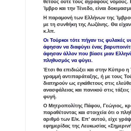
θετούς ούτε τους άγραφους νόμους.
Ίμβρο και την Τένεδο, είναι δοκιμασμ
Η παραμονή των Ελλήνων της Ίμβρου
με τη συνθήκη της Λωζάνης. Θα είχαν
κ.λπ.
Οι Τούρκοι τότε πήγαν τις φυλακές υ
άφησαν να διαφύγει ένας βαρυποινί
άφησαν άλλον που βίασε μιαν Ελληνί
πληθυσμός να φύγει.
Έτσι θα επιδιώξει και στην Κύπρο 
γραμμή αντιπαράταξης, ή με τους Το
διατηρούν ως εγκάθετους στις ελεύθ
ανασφάλειας και πανικού στις τάξει
φυγή.
Ο Μητροπολίτης Πάφου, Γεώγιος, κρ
παραθέτοντας και στοιχεία ότι ο πλ
αριθμό των Ε/κ. Επ’ αυτού, είχε γρά
εφημερίδας της Λευκωσίας «Σημερινή»