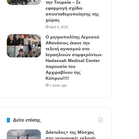
την Τουρκία – Σε
εφαρμογή σχέδιο
αποσταθεροποίησης της
χώρας
April 4, 2019
Ο μητροπολίτης Λεμεσού
Αθανάσιος έκανε την
τελετή αγιασμού στο
Ισραηλινών συμφερόντων
Hadassah Medical Center
παρουσία του
Αρχιραβίνου της
Κύπρου!!!!
1 week ago
Δείτε επίσης
Δάκτυλος» της Μόσχας
στις γερμανικές εκλογές