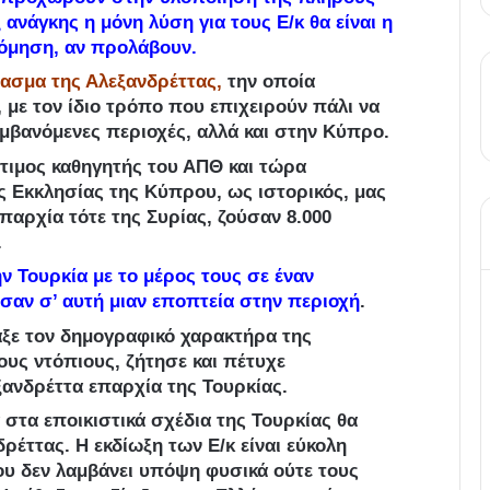
ανάγκης η μόνη λύση για τους Ε/κ θα είναι η
τόμηση, αν προλάβουν.
τασμα της Αλεξανδρέττας,
την οποία
 με τον ίδιο τρόπο που επιχειρούν πάλι να
αμβανόμενες περιοχές, αλλά και στην Κύπρο.
τιμος καθηγητής του ΑΠΘ και τώρα
ς Εκκλησίας της Κύπρου, ως ιστορικός, μας
επαρχία τότε της Συρίας, ζούσαν 8.000
.
ην Τουρκία με το μέρος τους σε έναν
σαν σ’ αυτή μιαν εποπτεία στην περιοχή
.
λαξε τον δημογραφικό χαρακτήρα της
ους ντόπιους, ζήτησε και πέτυχε
ανδρέττα επαρχία της Τουρκίας.
 στα εποικιστικά σχέδια της Τουρκίας θα
δρέττας. Η εκδίωξη των Ε/κ είναι εύκολη
ου δεν λαμβάνει υπόψη φυσικά ούτε τους