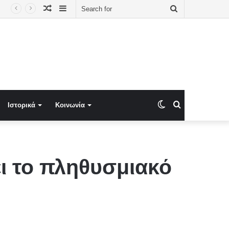
Random
Sidebar
Search
Article
for
Switch
Search
Ιστορικά
Κοινωνία
skin
for
ει το πληθυσμιακό