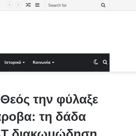
Random
Sidebar
Search
Article
for
Switch
Search
Ιστορικά
Κοινωνία
skin
for
 Θεός την φύλαξε
άροβα: τη δάδα
GBT διακωμώδηση