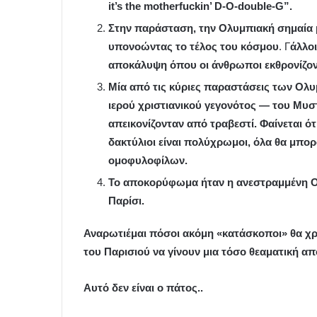
it’s the motherfuckin’ D-O-double-G”.
Στην παράσταση, την Ολυμπιακή σημαία 
υπονοώντας το τέλος του κόσμου
. Γ
άλλοι
αποκάλυψη όπου οι άνθρωποι εκθρονίζοντ
Μία από τις κύριες παραστάσεις των Ο
ιερού χριστιανικού γεγονότος — του Μυσ
απεικονίζονταν από τραβεστί. Φαίνεται ό
δακτύλιοι είναι πολύχρωμοι, όλα θα μπο
ομοφυλοφίλων.
Το αποκορύφωμα ήταν η ανεστραμμένη 
Παρίσι.
Αναρωτιέμαι πόσοι ακόμη «κατάσκοποι» θα χρ
του Παρισιού να γίνουν μια τόσο θεαματική απ
Αυτό δεν είναι ο πάτος..