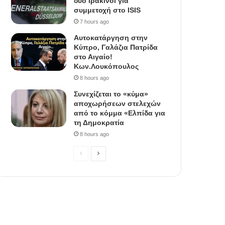
δύο Ιρακινοί για
συμμετοχή στο ISIS
7 hours ago
Αυτοκατάργηση στην
Κύπρο, Γαλάζια Πατρίδα
στο Αιγαίο!
Κων.Λουκόπουλος
8 hours ago
Συνεχίζεται το «κύμα»
αποχωρήσεων στελεχών
από το κόμμα «Ελπίδα για
τη Δημοκρατία
8 hours ago
P
N
r
e
e
x
v
t
i
p
o
a