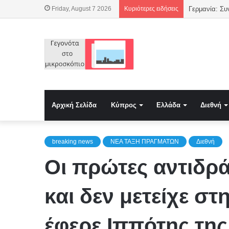
Friday, August 7 2026
Κυριότερες ειδήσεις
Γερμανία: Συ
Αρχική Σελίδα
Κύπρος
Ελλάδα
Διεθνή
breaking news
NEA TAΞΗ ΠΡΑΓΜΑΤΩΝ
Διεθνή
Οι πρώτες αντιδρ
και δεν μετείχε 
έφερε Ιππότης τ