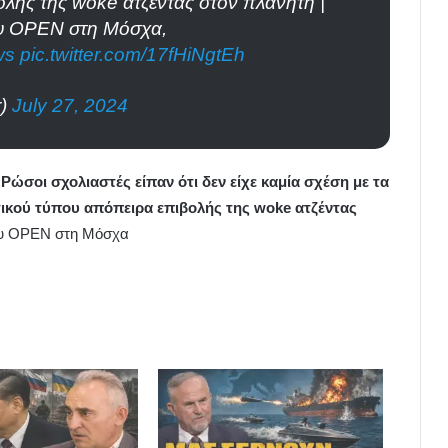
λής της woke ατζέντας στον πλανήτη |
ου OPEN στη Μόσχα,
ws
pic.twitter.com/17fHiNgtEh
r)
July 27, 2024
Ρώσοι σχολιαστές είπαν ότι δεν είχε καμία σχέση με τα
τικού τύπου απόπειρα επιβολής της woke ατζέντας
του OPEN στη Μόσχα