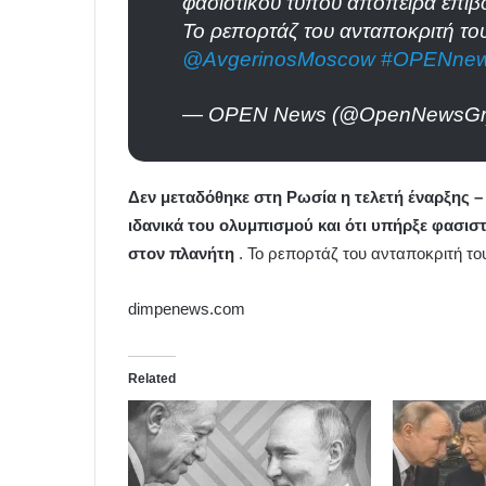
φασιστικού τύπου απόπειρα επιβο
Το ρεπορτάζ του ανταποκριτή τ
@AvgerinosMoscow
#OPENne
— OPEN News (@OpenNewsG
Δεν μεταδόθηκε στη Ρωσία η τελετή έναρξης – 
ιδανικά του ολυμπισμού και ότι υπήρξε φασισ
στον πλανήτη
. Το ρεπορτάζ του ανταποκριτή 
dimpenews.com
Related