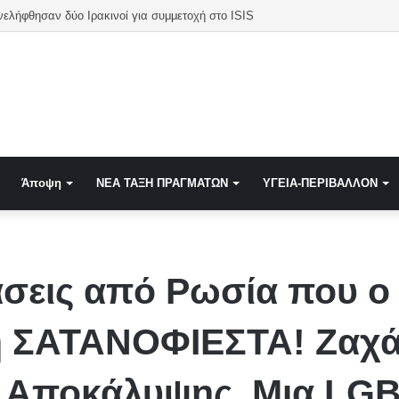
νελήφθησαν δύο Ιρακινοί για συμμετοχή στο ISIS
Άποψη
NEA TAΞΗ ΠΡΑΓΜΑΤΩΝ
ΥΓΕΙΑ-ΠΕΡΙΒΑΛΛΟΝ
άσεις από Ρωσία που ο
στη ΣΑΤΑΝΟΦΙΕΣΤΑ! Ζαχ
ης Αποκάλυψης. Μια L