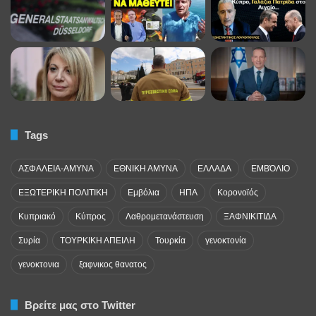
Tags
ΑΣΦΑΛΕΙΑ-ΑΜΥΝΑ
ΕΘΝΙΚΗ ΑΜΥΝΑ
ΕΛΛΑΔΑ
ΕΜΒΌΛΙΟ
ΕΞΩΤΕΡΙΚΗ ΠΟΛΙΤΙΚΗ
Εμβόλια
ΗΠΑ
Κορονοϊός
Κυπριακό
Κύπρος
Λαθρομετανάστευση
ΞΑΦΝΙΚΙΤΙΔΑ
Συρία
ΤΟΥΡΚΙΚΗ ΑΠΕΙΛΗ
Τουρκία
γενοκτονία
γενοκτονια
ξαφνικος θανατος
Βρείτε μας στο Twitter