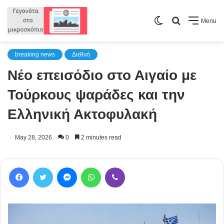
Switch
Search
Menu
skin
for
breaking news
Διεθνή
Νέο επεισόδιο στο Αιγαίο με
Τούρκους ψαράδες και την
Ελληνική Ακτοφυλακή
May 28, 2026
0
2 minutes read
Facebook
Twitter
Messenger
WhatsApp
Viber