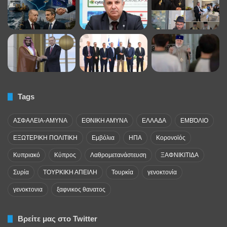
Tags
ΑΣΦΑΛΕΙΑ-ΑΜΥΝΑ
ΕΘΝΙΚΗ ΑΜΥΝΑ
ΕΛΛΑΔΑ
ΕΜΒΌΛΙΟ
ΕΞΩΤΕΡΙΚΗ ΠΟΛΙΤΙΚΗ
Εμβόλια
ΗΠΑ
Κορονοϊός
Κυπριακό
Κύπρος
Λαθρομετανάστευση
ΞΑΦΝΙΚΙΤΙΔΑ
Συρία
ΤΟΥΡΚΙΚΗ ΑΠΕΙΛΗ
Τουρκία
γενοκτονία
γενοκτονια
ξαφνικος θανατος
Βρείτε μας στο Twitter