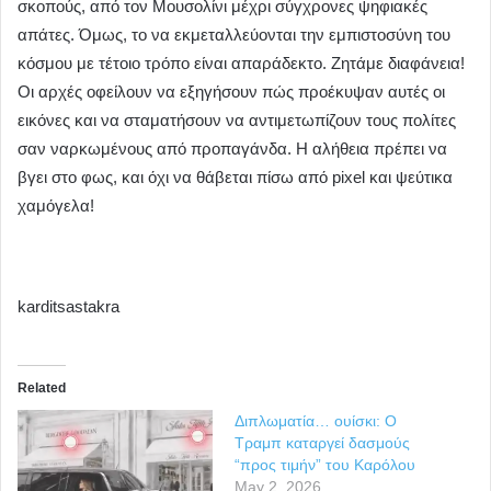
σκοπούς, από τον Μουσολίνι μέχρι σύγχρονες ψηφιακές
απάτες. Όμως, το να εκμεταλλεύονται την εμπιστοσύνη του
κόσμου με τέτοιο τρόπο είναι απαράδεκτο. Ζητάμε διαφάνεια!
Οι αρχές οφείλουν να εξηγήσουν πώς προέκυψαν αυτές οι
εικόνες και να σταματήσουν να αντιμετωπίζουν τους πολίτες
σαν ναρκωμένους από προπαγάνδα. Η αλήθεια πρέπει να
βγει στο φως, και όχι να θάβεται πίσω από pixel και ψεύτικα
χαμόγελα!
karditsastakra
Related
Διπλωματία… ουίσκι: Ο
Τραμπ καταργεί δασμούς
“προς τιμήν” του Καρόλου
May 2, 2026