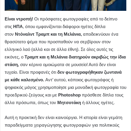
Είναι ντροπή!
Οι πρόσφατες φωτογραφίες από το δείπνο
στις
ΗΠΑ
, όπου εμφανίζονται διάφοροι ηγέτες δίπλα
στον
Ντόναλντ Τραμπ και τη Μελάνια,
αποδεικνύουν ένα
θρασύτατο ψέμα που προσπαθούν να σερβίρουν στον
ελληνικό λαό (αλλά και σε άλλα έθνη). Σε όλες αυτές τις
εικόνες, ο
Τραμπ και η Μελάνια διατηρούν ακριβώς την ίδια
στάση,
σαν κέρινα ομοιώματα σε μουσείο! Αυτό δεν είναι
τυχαίο. Είναι προφανές ότι
δεν φωτογραφήθηκαν ζωντανά
με κάθε καλεσμένο.
Αντ’ αυτού, κάποιος φωτογράφος ή
ψηφιακός μάγος χρησιμοποίησε μια μοναδική φωτογραφία του
προεδρικού ζεύγους και με
Photoshop
πρόσθεσε δίπλα τους
άλλα πρόσωπα, όπως τον
Μητσοτάκη
ή άλλους ηγέτες.
Αυτή η πρακτική δεν είναι καινούργια. Η ιστορία είναι γεμάτη
παραδείγματα χειραγώγησης φωτογραφιών για πολιτικούς