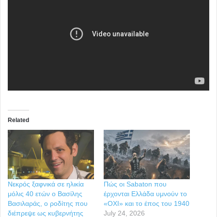
Related
Νεκρός ξαφνικά σε ηλικία
Πώς οι Sabaton που
μόλις 40 ετών ο Βασίλης
έρχονται Ελλάδα υμνούν το
Βασιλαράς, ο ροδίτης που
«ΟΧΙ» και το έπος του 1940
διέπρεψε ως κυβερνήτης
July 24, 2026