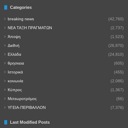
Categories
breaking news
(42,760)
NEA TAΞΗ ΠΡΑΓΜΑΤΩΝ
(2,737)
Άποψη
(1,523)
Διεθνή
(26,870)
Ελλάδα
(24,810)
θρησκεια
(605)
Ιστορικά
(455)
κοινωνία
(2,086)
Κύπρος
(1,367)
Μετεωροτρόμος
(66)
ΥΓΕΙΑ-ΠΕΡΙΒΑΛΛΟΝ
(7,376)
Last Modified Posts