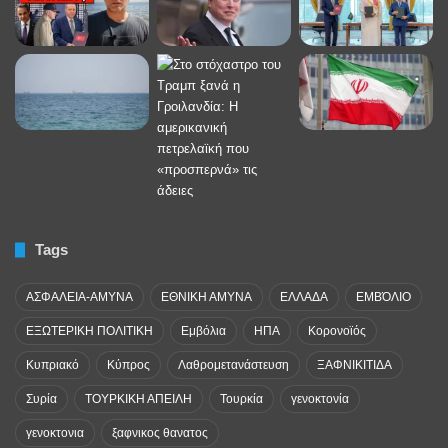
Tags
ΑΣΦΑΛΕΙΑ-ΑΜΥΝΑ
ΕΘΝΙΚΗ ΑΜΥΝΑ
ΕΛΛΑΔΑ
ΕΜΒΌΛΙΟ
ΕΞΩΤΕΡΙΚΗ ΠΟΛΙΤΙΚΗ
Εμβόλια
ΗΠΑ
Κορονοϊός
Κυπριακό
Κύπρος
Λαθρομετανάστευση
ΞΑΦΝΙΚΙΤΙΔΑ
Συρία
ΤΟΥΡΚΙΚΗ ΑΠΕΙΛΗ
Τουρκία
γενοκτονία
γενοκτονια
ξαφνικος θανατος