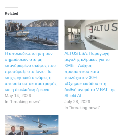
Related
Η αποκωδικοποίηση των
ALTUS LSA: Παραγωγή
σημειώσεων στο μη
μεγάλης κλίμακας για το
επανδρωμένο σκάφος που
KMΒ – Αύξηση
προσάραξε στο Ιόνιο. Τα
προσωπικού κατά
επιχειρησιακά σενάρια, η
τουλάχιστον 30% –
απουσία αυτοκαταστροφής
«Όχημα» εισόδου στη
και η διακλαδική έρευνα
διεθνή αγορά το V-BAT της
May 14, 2026
Shield AI
In "breaking news"
July 28, 2026
In "breaking news"