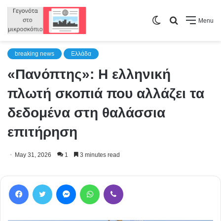
Switch
Search
Menu
skin
for
breaking news
Ελλάδα
«Πανόπτης»: Η ελληνική
πλωτή σκοπιά που αλλάζει τα
δεδομένα στη θαλάσσια
επιτήρηση
May 31, 2026
1
3 minutes read
Facebook
Twitter
Messenger
WhatsApp
Viber