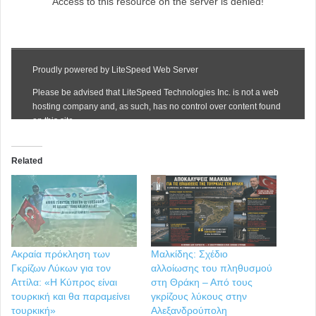
Related
Ακραία πρόκληση των
Μαλκίδης: Σχέδιο
Γκρίζων Λύκων για τον
αλλοίωσης του πληθυσμού
Αττίλα: «Η Κύπρος είναι
στη Θράκη – Από τους
τουρκική και θα παραμείνει
γκρίζους λύκους στην
τουρκική»
Αλεξανδρούπολη