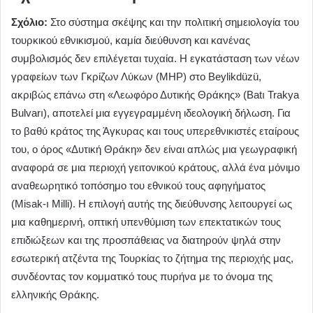
Σχόλιο:
Στο σύστημα σκέψης και την πολιτική σημειολογία του
τουρκικού εθνικισμού, καμία διεύθυνση και κανένας
συμβολισμός δεν επιλέγεται τυχαία. Η εγκατάσταση των νέων
γραφείων των Γκρίζων Λύκων (MHP) στο Beylikdüzü,
ακριβώς επάνω στη «Λεωφόρο Δυτικής Θράκης» (Batı Trakya
Bulvarı), αποτελεί μια εγγεγραμμένη ιδεολογική δήλωση. Για
το βαθύ κράτος της Άγκυρας και τους υπερεθνικιστές εταίρους
του, ο όρος «Δυτική Θράκη» δεν είναι απλώς μια γεωγραφική
αναφορά σε μια περιοχή γειτονικού κράτους, αλλά ένα μόνιμο
αναθεωρητικό τοπόσημο του εθνικού τους αφηγήματος
(Misak-ı Milli). Η επιλογή αυτής της διεύθυνσης λειτουργεί ως
μια καθημερινή, οπτική υπενθύμιση των επεκτατικών τους
επιδιώξεων και της προσπάθειας να διατηρούν ψηλά στην
εσωτερική ατζέντα της Τουρκίας το ζήτημα της περιοχής μας,
συνδέοντας τον κομματικό τους πυρήνα με το όνομα της
ελληνικής Θράκης.