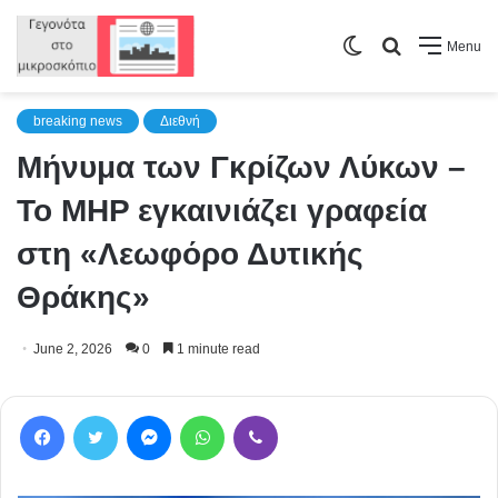
Switch
Search
Menu
skin
for
breaking news
Διεθνή
Μήνυμα των Γκρίζων Λύκων –
Το MHP εγκαινιάζει γραφεία
στη «Λεωφόρο Δυτικής
Θράκης»
June 2, 2026
0
1 minute read
Facebook
Twitter
Messenger
WhatsApp
Viber