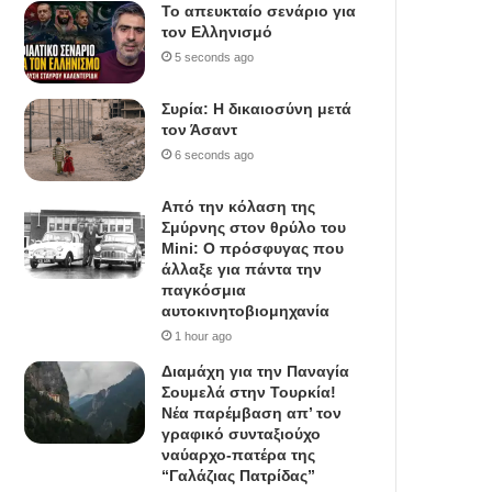
Το απευκταίο σενάριο για
τον Ελληνισμό
5 seconds ago
Συρία: Η δικαιοσύνη μετά
τον Άσαντ
6 seconds ago
Από την κόλαση της
Σμύρνης στον θρύλο του
Mini: Ο πρόσφυγας που
άλλαξε για πάντα την
παγκόσμια
αυτοκινητοβιομηχανία
1 hour ago
Διαμάχη για την Παναγία
Σουμελά στην Τουρκία!
Νέα παρέμβαση απ’ τον
γραφικό συνταξιούχο
ναύαρχο-πατέρα της
“Γαλάζιας Πατρίδας”