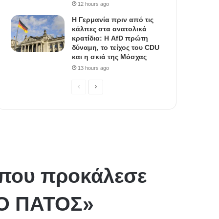
12 hours ago
Η Γερμανία πριν από τις
κάλπες στα ανατολικά
κρατίδια: Η AfD πρώτη
δύναμη, το τείχος του CDU
και η σκιά της Μόσχας
13 hours ago
P
N
r
e
e
x
v
t
i
p
o
a
u
g
s
e
p
a