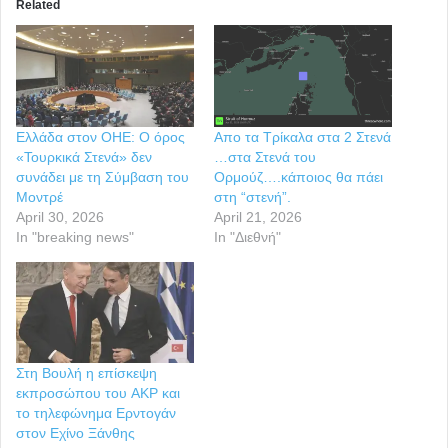
Related
Ελλάδα στον ΟΗΕ: Ο όρος
Απο τα Τρίκαλα στα 2 Στενά
«Τουρκικά Στενά» δεν
…στα Στενά του
συνάδει με τη Σύμβαση του
Ορμούζ….κάποιος θα πάει
Μοντρέ
στη “στενή”.
April 30, 2026
April 21, 2026
In "breaking news"
In "Διεθνή"
Στη Βουλή η επίσκεψη
εκπροσώπου του AKP και
το τηλεφώνημα Ερντογάν
στον Εχίνο Ξάνθης