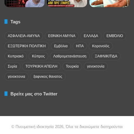
Tags
ΑΣΦΑΛΕΙΑ-ΑΜΥΝΑ
ΕΘΝΙΚΗ ΑΜΥΝΑ
ΕΛΛΑΔΑ
ΕΜΒΌΛΙΟ
ΕΞΩΤΕΡΙΚΗ ΠΟΛΙΤΙΚΗ
Εμβόλια
ΗΠΑ
Κορονοϊός
Κυπριακό
Κύπρος
Λαθρομετανάστευση
ΞΑΦΝΙΚΙΤΙΔΑ
Συρία
ΤΟΥΡΚΙΚΗ ΑΠΕΙΛΗ
Τουρκία
γενοκτονία
γενοκτονια
ξαφνικος θανατος
Βρείτε μας στο Twitter
© Πνευματική ιδιοκτησία 2026, Όλα τα δικαιώματα διατηρούνται