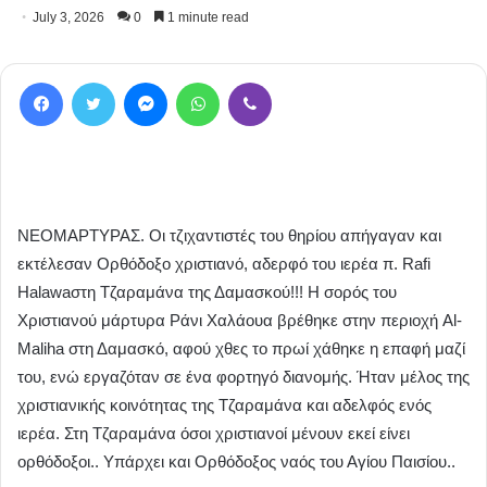
July 3, 2026
0
1 minute read
Facebook
Twitter
Messenger
WhatsApp
Viber
ΝΕΟΜΑΡΤΥΡΑΣ. Οι τζιχαντιστές του θηρίου απήγαγαν και
εκτέλεσαν Ορθόδοξο χριστιανό, αδερφό του ιερέα π. Rafi
Halawaστη Τζαραμάνα της Δαμασκού!!! Η σορός του
Χριστιανού μάρτυρα Ράνι Χαλάουα βρέθηκε στην περιοχή Al-
Maliha στη Δαμασκό, αφού χθες το πρωί χάθηκε η επαφή μαζί
του, ενώ εργαζόταν σε ένα φορτηγό διανομής. Ήταν μέλος της
χριστιανικής κοινότητας της Τζαραμάνα και αδελφός ενός
ιερέα. Στη Τζαραμάνα όσοι χριστιανοί μένουν εκεί είνει
ορθόδοξοι.. Υπάρχει και Ορθόδοξος ναός του Αγίου Παισίου..