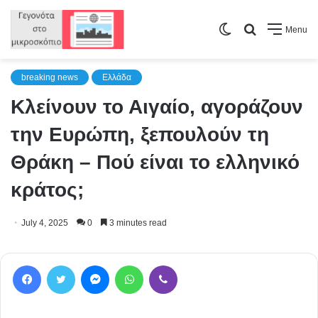
Switch
Search
Menu
skin
for
breaking news
Ελλάδα
Κλείνουν το Αιγαίο, αγοράζουν
την Ευρώπη, ξεπουλούν τη
Θράκη – Πού είναι το ελληνικό
κράτος;
July 4, 2025
0
3 minutes read
Facebook
Twitter
Messenger
WhatsApp
Viber