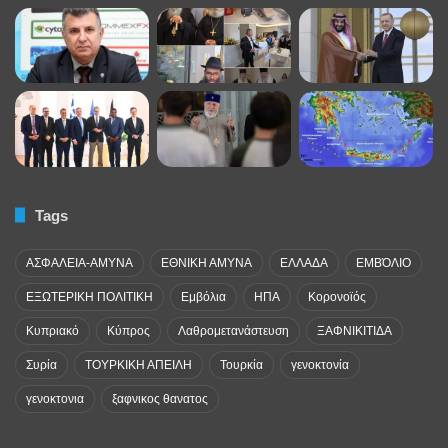
Tags
ΑΣΦΑΛΕΙΑ-ΑΜΥΝΑ
ΕΘΝΙΚΗ ΑΜΥΝΑ
ΕΛΛΑΔΑ
ΕΜΒΌΛΙΟ
ΕΞΩΤΕΡΙΚΗ ΠΟΛΙΤΙΚΗ
Εμβόλια
ΗΠΑ
Κορονοϊός
Κυπριακό
Κύπρος
Λαθρομετανάστευση
ΞΑΦΝΙΚΙΤΙΔΑ
Συρία
ΤΟΥΡΚΙΚΗ ΑΠΕΙΛΗ
Τουρκία
γενοκτονία
γενοκτονια
ξαφνικος θανατος