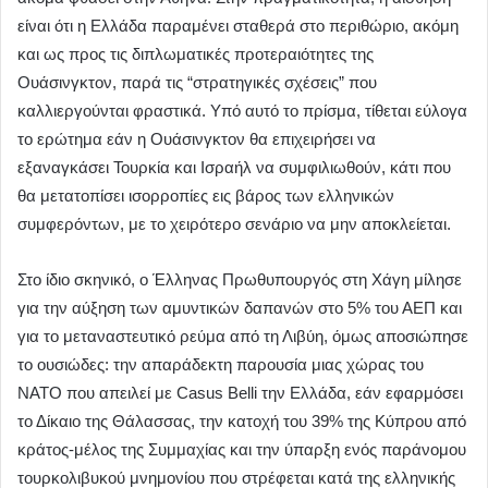
είναι ότι η Ελλάδα παραμένει σταθερά στο περιθώριο, ακόμη
και ως προς τις διπλωματικές προτεραιότητες της
Ουάσινγκτον, παρά τις “στρατηγικές σχέσεις” που
καλλιεργούνται φραστικά. Υπό αυτό το πρίσμα, τίθεται εύλογα
το ερώτημα εάν η Ουάσινγκτον θα επιχειρήσει να
εξαναγκάσει Τουρκία και Ισραήλ να συμφιλιωθούν, κάτι που
θα μετατοπίσει ισορροπίες εις βάρος των ελληνικών
συμφερόντων, με το χειρότερο σενάριο να μην αποκλείεται.
Στο ίδιο σκηνικό, ο Έλληνας Πρωθυπουργός στη Χάγη μίλησε
για την αύξηση των αμυντικών δαπανών στο 5% του ΑΕΠ και
για το μεταναστευτικό ρεύμα από τη Λιβύη, όμως αποσιώπησε
το ουσιώδες: την απαράδεκτη παρουσία μιας χώρας του
ΝΑΤΟ που απειλεί με Casus Belli την Ελλάδα, εάν εφαρμόσει
το Δίκαιο της Θάλασσας, την κατοχή του 39% της Κύπρου από
κράτος-μέλος της Συμμαχίας και την ύπαρξη ενός παράνομου
τουρκολιβυκού μνημονίου που στρέφεται κατά της ελληνικής