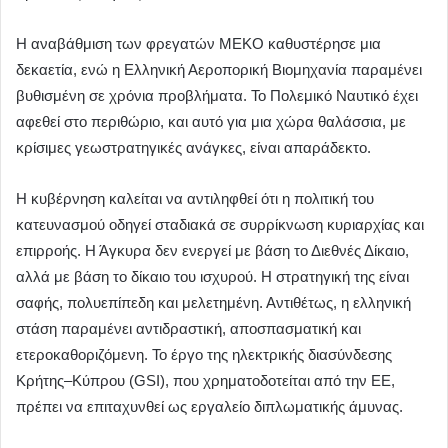
Η αναβάθμιση των φρεγατών ΜΕΚΟ καθυστέρησε μια
δεκαετία, ενώ η Ελληνική Αεροπορική Βιομηχανία παραμένει
βυθισμένη σε χρόνια προβλήματα. Το Πολεμικό Ναυτικό έχει
αφεθεί στο περιθώριο, και αυτό για μια χώρα θαλάσσια, με
κρίσιμες γεωστρατηγικές ανάγκες, είναι απαράδεκτο.
Η κυβέρνηση καλείται να αντιληφθεί ότι η πολιτική του
κατευνασμού οδηγεί σταδιακά σε συρρίκνωση κυριαρχίας και
επιρροής. Η Άγκυρα δεν ενεργεί με βάση το Διεθνές Δίκαιο,
αλλά με βάση το δίκαιο του ισχυρού. Η στρατηγική της είναι
σαφής, πολυεπίπεδη και μελετημένη. Αντιθέτως, η ελληνική
στάση παραμένει αντιδραστική, αποσπασματική και
ετεροκαθοριζόμενη. Το έργο της ηλεκτρικής διασύνδεσης
Κρήτης–Κύπρου (GSI), που χρηματοδοτείται από την ΕΕ,
πρέπει να επιταχυνθεί ως εργαλείο διπλωματικής άμυνας.