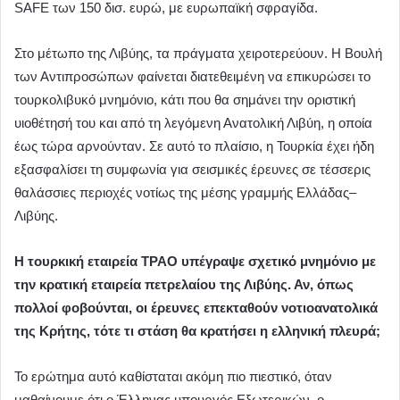
SAFE των 150 δισ. ευρώ, με ευρωπαϊκή σφραγίδα.
Στο μέτωπο της Λιβύης, τα πράγματα χειροτερεύουν. Η Βουλή
των Αντιπροσώπων φαίνεται διατεθειμένη να επικυρώσει το
τουρκολιβυκό μνημόνιο, κάτι που θα σημάνει την οριστική
υιοθέτησή του και από τη λεγόμενη Ανατολική Λιβύη, η οποία
έως τώρα αρνούνταν. Σε αυτό το πλαίσιο, η Τουρκία έχει ήδη
εξασφαλίσει τη συμφωνία για σεισμικές έρευνες σε τέσσερις
θαλάσσιες περιοχές νοτίως της μέσης γραμμής Ελλάδας–
Λιβύης.
Η τουρκική εταιρεία ΤΡΑΟ υπέγραψε σχετικό μνημόνιο με
την κρατική εταιρεία πετρελαίου της Λιβύης. Αν, όπως
πολλοί φοβούνται, οι έρευνες επεκταθούν νοτιοανατολικά
της Κρήτης, τότε τι στάση θα κρατήσει η ελληνική πλευρά;
Το ερώτημα αυτό καθίσταται ακόμη πιο πιεστικό, όταν
μαθαίνουμε ότι ο Έλληνας υπουργός Εξωτερικών, ο