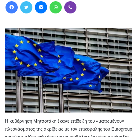
Facebook
Twitter
Messenger
WhatsApp
Viber
Η κυβέρνηση Μητσοτάκη έκανε επίδειξη του «ματωμένου»
πλεονάσματος της ακρίβειας με τον επικεφαλής του Eurogroup
και τώρα η Κομισιόν έρχεται να επιβάλει νέο γύρο αφαίμαξης,