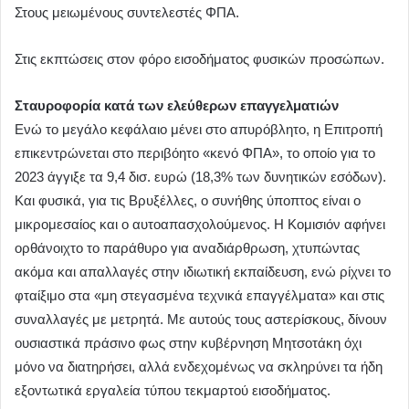
Στους μειωμένους συντελεστές ΦΠΑ.
Στις εκπτώσεις στον φόρο εισοδήματος φυσικών προσώπων.
Σταυροφορία κατά των ελεύθερων επαγγελματιών
Ενώ το μεγάλο κεφάλαιο μένει στο απυρόβλητο, η Επιτροπή
επικεντρώνεται στο περιβόητο «κενό ΦΠΑ», το οποίο για το
2023 άγγιξε τα 9,4 δισ. ευρώ (18,3% των δυνητικών εσόδων).
Και φυσικά, για τις Βρυξέλλες, ο συνήθης ύποπτος είναι ο
μικρομεσαίος και ο αυτοαπασχολούμενος. Η Κομισιόν αφήνει
ορθάνοιχτο το παράθυρο για αναδιάρθρωση, χτυπώντας
ακόμα και απαλλαγές στην ιδιωτική εκπαίδευση, ενώ ρίχνει το
φταίξιμο στα «μη στεγασμένα τεχνικά επαγγέλματα» και στις
συναλλαγές με μετρητά. Με αυτούς τους αστερίσκους, δίνουν
ουσιαστικά πράσινο φως στην κυβέρνηση Μητσοτάκη όχι
μόνο να διατηρήσει, αλλά ενδεχομένως να σκληρύνει τα ήδη
εξοντωτικά εργαλεία τύπου τεκμαρτού εισοδήματος.