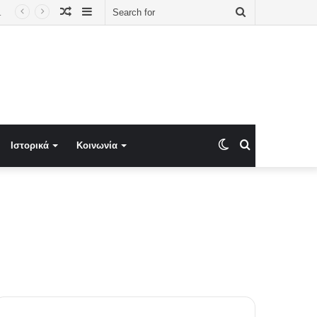
Random
Sidebar
Search
οδείξεις σε Έλληνα πολίτη»
Article
for
Switch
Search
Ιστορικά
Κοινωνία
skin
for