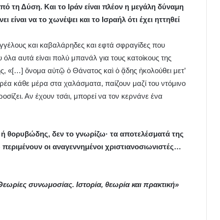
ό τη Δύση. Και το Ιράν είναι πλέον η μεγάλη δύναμη
ει είναι να το χωνέψει και το Ισραήλ ότι έχει ηττηθεί
 αγγέλους και καβαλάρηδες και εφτά σφραγίδες που
 όλα αυτά είναι πολύ μπανάλ για τους κατοίκους της
, «[…] ὄνομα αὐτῷ ὁ Θάνατος καὶ ὁ ᾅδης ἠκολούθει μετ’
αρέα κάθε μέρα στα χαλάσματα, παίζουν μαζί του ντόμινο
ροσίζει. Αν έχουν τσάι, μπορεί να τον κερνάνε ένα
η ή θορυβώδης, δεν το γνωρίζω· τα αποτελέσματά της
υ περιμένουν οι αναγεννημένοι χριστιανοσιωνιστές…
Θεωρίες συνωμοσίας. Ιστορία, θεωρία και πρακτική»