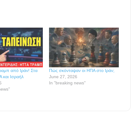
αμπ από Ιράν! Στα
Πώς σκόνταψαν οι ΗΠΑ στο Ιράν;
Α και Ισραήλ
June 27, 2026
6
In "breaking news"
news"