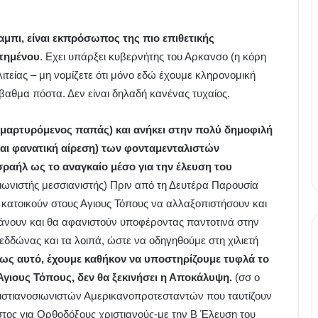
μπι, είναι εκπρόσωπος της πιο επιθετικής
στημένου
. Εχει υπάρξει κυβερνήτης του Αρκανσο (η κόρη
λιτείας – μη νομίζετε ότι μόνο εδώ έχουμε κληρονομική
βαθμα πόστα. Δεν είναι δηλαδή κανένας τυχαίος.
αμαρτυρόμενος παπάς) και ανήκει στην πολύ δημοφιλή
 και φανατική αίρεση) των φονταμενταλιστών
ραήλ ως το αναγκαίο μέσο για την έλευση του
ιωνιστής μεσσιανιστής) Πριν από τη Δευτέρα Παρουσία
υ κατοικούν στους Αγιους Τόπους να αλλαξοπιστήσουν και
 κάνουν και θα αφανιστούν υποφέροντας παντοτινά στην
εδδώνας και τα λοιπά, ώστε να οδηγηθούμε στη χιλιετή
μως αυτό, έχουμε καθήκον να υποστηρίζουμε τυφλά το
 Αγιους Τόπους, δεν θα ξεκινήσει η Αποκάλυψη.
(σσ o
ριστιανοσιωνιστών Αμερικανοπροτεσταντών που ταυτίζουν
στος για Ορθοδόξους χριστιανούς-με την Β Έλευση του