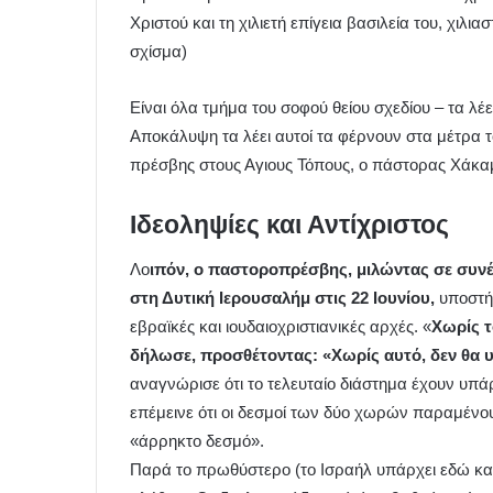
Χριστού και τη χιλιετή επίγεια βασιλεία του, χιλια
σχίσμα)
Είναι όλα τμήμα του σοφού θείου σχεδίου – τα λέ
Αποκάλυψη τα λέει αυτοί τα φέρνουν στα μέτρα τ
πρέσβης στους Αγιους Τόπους, ο πάστορας Χάκα
Ιδεοληψίες και Αντίχριστος
Λο
ιπόν, ο παστοροπρέσβης, μιλώντας σε συνέ
στη Δυτική Ιερουσαλήμ στις 22 Ιουνίου,
υποστήρ
εβραϊκές και ιουδαιοχριστιανικές αρχές. «
Χωρίς τ
δήλωσε, προσθέτοντας: «Χωρίς αυτό, δεν θα 
αναγνώρισε ότι το τελευταίο διάστημα έχουν υπάρ
επέμεινε ότι οι δεσμοί των δύο χωρών παραμένου
«άρρηκτο δεσμό».
Παρά το πρωθύστερο (το Ισραήλ υπάρχει εδώ και 