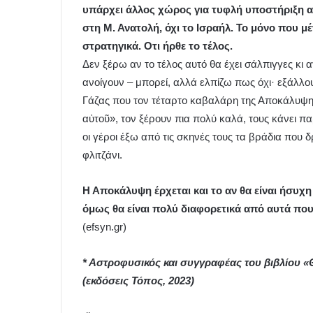
υπάρχει άλλος χώρος για τυφλή υποστήριξη απ
στη Μ. Ανατολή, όχι το Ισραήλ. Το μόνο που μέν
στρατηγικά. Οτι ήρθε το τέλος.
Δεν ξέρω αν το τέλος αυτό θα έχει σάλπιγγες κι
ανοίγουν – μπορεί, αλλά ελπίζω πως όχι· εξάλλου
Γάζας που τον τέταρτο καβαλάρη της Αποκάλυψης
αὐτοῦ», τον ξέρουν πια πολύ καλά, τους κάνει π
οι γέροι έξω από τις σκηνές τους τα βράδια που δ
φλιτζάνι.
Η Αποκάλυψη έρχεται και το αν θα είναι ήσυχ
όμως θα είναι πολύ διαφορετικά από αυτά πο
(efsyn.gr)
* Αστροφυσικός και συγγραφέας του βιβλίου «
(εκδόσεις Τόπος, 2023)