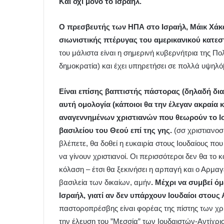
Και όχι μόνο το Ισραήλ.
Ο πρεσβευτής των ΗΠΑ στο Ισραήλ, Μάικ Χάκα
σιωνιστικής πτέρυγας του αμερικανικού κατε
του μάλιστα είναι η σημερινή κυβερνήτρια της Πο
δημοκρατία) και έχει υπηρετήσει σε πολλά υψηλό
Είναι επίσης βαπτιστής πάστορας (δηλαδή δι
αυτή ομολογία (κάποιοι θα την έλεγαν ακραία
αναγεννημένων χριστιανών που θεωρούν το Ισ
βασιλείου του Θεού επί της γης.
(σσ χριστιανοσ
βλέπετε, θα δοθεί η ευκαιρία στους Ιουδαίους πο
να γίνουν χριστιανοί. Οι περισσότεροι δεν θα το
κόλαση – έτσι θα ξεκινήσει η αρπαγή και ο Αρμαγ
βασιλεία των δικαίων, αμήν
. Μέχρι να συμβεί ό
Ισραήλ, γιατί αν δεν υπάρχουν Ιουδαίοι στους
παστοροπρέσβης είναι φορέας της πίστης των χ
την έλευση του ”Μεσσία” των Ιουδαιστών-Αντίχρι