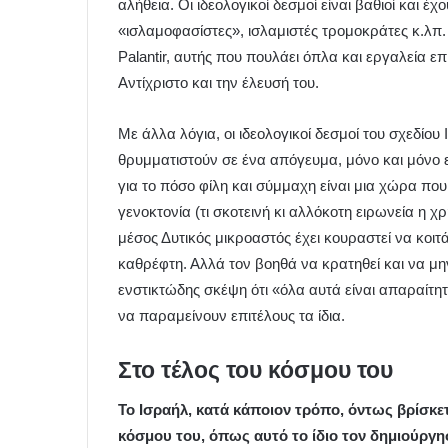
αλήθεια. Οι ιδεολογικοί δεσμοί είναι βαθιοί και 
«ισλαμοφασίστες», ισλαμιστές τρομοκράτες κ.λπ. Σ
Palantir, αυτής που πουλάει όπλα και εργαλεία επι
Αντίχριστο και την έλευσή του.
Με άλλα λόγια, οι ιδεολογικοί δεσμοί του σχεδίου
θρυμματιστούν σε ένα απόγευμα, μόνο και μόνο επ
για το πόσο φίλη και σύμμαχη είναι μια χώρα πο
γενοκτονία (τι σκοτεινή κι αλλόκοτη ειρωνεία η
μέσος Δυτικός μικροαστός έχει κουραστεί να κοιτ
καθρέφτη. Αλλά τον βοηθά να κρατηθεί και να μη
ενστικτώδης σκέψη ότι «όλα αυτά είναι απαραίτητ
να παραμείνουν επιτέλους τα ίδια.
Στο τέλος του κόσμου του
Το Ισραήλ, κατά κάποιον τρόπο, όντως βρίσκε
κόσμου του, όπως αυτό το ίδιο τον δημιούργη