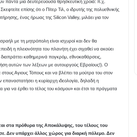
έχουν πάντα μια δευτερεύουσα θρησκευτική χροιά: π.χ.
κεφτείτε επίσης ότι ο Πίτερ Τιλ, ο ιδρυτής της πολυεθνικής
τήρησης, ένας ήρωας της Silicon Valley, μιλάει για τον
 Ισραήλ με τη μητρόπολη είναι ισχυροί και δεν θα
ειδή η πλειονότητα του πλανήτη έχει σιχαθεί να ακούει
υ διαπράττει καθημερινά πογκρόμ, εθνοκαθάρσεις,
 χρήση αυτών των λέξεων με αυτουργούς Εβραίους!). Ο
ά στους Αγιους Τόπους και να βλέπει τα μούτρα του στον
ν επαναστατήσει η κυρίαρχη ιδεολογία, δηλαδή η
α για να έρθει το τέλος του κόσμου» και έτσι τα πράγματα
ται στα πρόθυρα της Αποκάλυψης, του τέλους του
σε. Δεν υπάρχει άλλος χώρος για διαρκή πόλεμο. Δεν