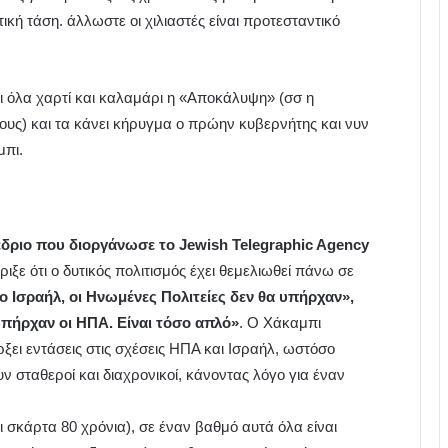
στική τάση. άλλωστε οι χιλιαστές είναι προτεσταντικό
ει όλα χαρτί και καλαμάρι η «Αποκάλυψη» (σσ η
ους) και τα κάνει κήρυγμα ο πρώην κυβερνήτης και νυν
μπι.
δριο που διοργάνωσε το Jewish Telegraphic Agency
ιξε ότι ο δυτικός πολιτισμός έχει θεμελιωθεί πάνω σε
ο Ισραήλ, οι Ηνωμένες Πολιτείες δεν θα υπήρχαν»,
υπήρχαν οι ΗΠΑ. Είναι τόσο απλό»
. Ο Χάκαμπι
ξει εντάσεις στις σχέσεις ΗΠΑ και Ισραήλ, ωστόσο
ν σταθεροί και διαχρονικοί, κάνοντας λόγο για έναν
σκάρτα 80 χρόνια), σε έναν βαθμό αυτά όλα είναι