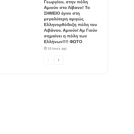
Γεωργίου, στην πόλη
Αμιούν στο Λίβανο! Το
ΣΗΜΕΙΟ έγινε στη
μεγαλύτερη αμιγώς
Ελληνορθόδοξη πόλη του
Λιβάνου. Αμιούν/ Αμ Γιούν
σημαίνει η πόλη των
Ελλήνων!!!! ΦΩΤΟ
18 hours ago
P
N
r
e
e
x
v
t
i
p
o
a
u
g
s
e
p