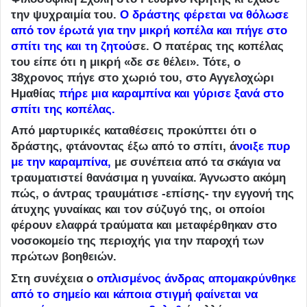
την ψυχραιμία του.
Ο δράστης φέρεται να θόλωσε
από τον έρωτά για την μικρή κοπέλα και πήγε στο
σπίτι της και τη ζητού
σε.
Ο πατέρας της κοπέλας
του είπε ότι η μικρή «δε σε θέλει». Τότε, ο
38χρονος πήγε στο χωριό του, στο Αγγελοχώρι
Ημαθίας
πήρε μια καραμπίνα και γύρισε ξανά στο
σπίτι της κοπέλας.
Από μαρτυρικές καταθέσεις προκύπτει ότι ο
δράστης, φτάνοντας έξω από το σπίτι,
ά
νοιξε πυρ
με την καραμπίνα
,
με συνέπεια από τα σκάγια να
τραυματιστεί θανάσιμα η γυναίκα. Άγνωστο ακόμη
πώς, ο άντρας τραυμάτισε -επίσης- την εγγονή της
άτυχης γυναίκας και τον σύζυγό της, οι οποίοι
φέρουν ελαφρά τραύματα και μεταφέρθηκαν στο
νοσοκομείο της περιοχής για την παροχή των
πρώτων βοηθειών.
Στη συνέχεια
ο
οπλισμένος άνδρας απομακρύνθηκε
από το σημείο και κάποια στιγμή φαίνεται να