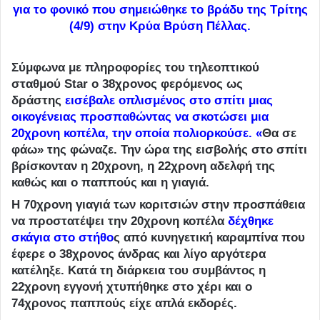
για το φονικό που σημειώθηκε το βράδυ της Τρίτης
(4/9) στην Κρύα Βρύση Πέλλας.
Σύμφωνα με πληροφορίες του τηλεοπτικού
σταθμού Star ο 38χρονος φερόμενος ως
δράστης
εισέβαλε οπλισμένος στο σπίτι μιας
οικογένειας προσπαθώντας να σκοτώσει μια
20χρονη κοπέλα
, την οποία πολιορκούσε
. «
Θα σε
φάω» της φώναζε. Την ώρα της εισβολής στο σπίτι
βρίσκονταν η 20χρονη, η 22χρονη αδελφή της
καθώς και ο παππούς και η γιαγιά.
Η 70χρονη γιαγιά των κοριτσιών στην προσπάθεια
να προστατέψει την 20χρονη κοπέλα
δέχθηκε
σκάγια στο στήθο
ς
από κυνηγετική καραμπίνα που
έφερε ο 38χρονος άνδρας και λίγο αργότερα
κατέληξε. Κατά τη διάρκεια του συμβάντος η
22χρονη εγγονή χτυπήθηκε στο χέρι και ο
74χρονος παππούς είχε απλά εκδορές.