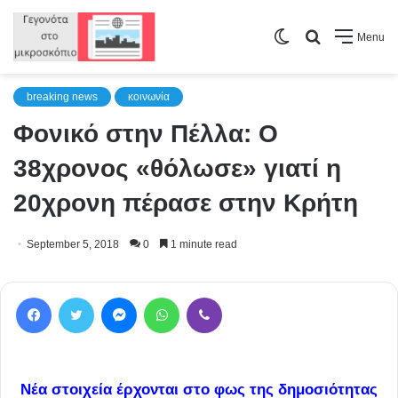
Switch
Search
Menu
skin
for
breaking news
κοινωνία
Φονικό στην Πέλλα: Ο
38χρονος «θόλωσε» γιατί η
20χρονη πέρασε στην Κρήτη
September 5, 2018
0
1 minute read
Facebook
Twitter
Messenger
WhatsApp
Viber
Νέα στοιχεία έρχονται στο φως της δημοσιότητας