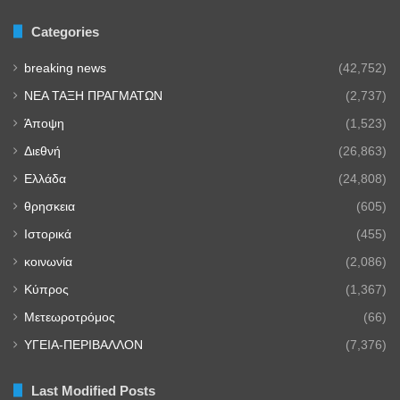
Categories
breaking news
(42,752)
NEA TAΞΗ ΠΡΑΓΜΑΤΩΝ
(2,737)
Άποψη
(1,523)
Διεθνή
(26,863)
Ελλάδα
(24,808)
θρησκεια
(605)
Ιστορικά
(455)
κοινωνία
(2,086)
Κύπρος
(1,367)
Μετεωροτρόμος
(66)
ΥΓΕΙΑ-ΠΕΡΙΒΑΛΛΟΝ
(7,376)
Last Modified Posts