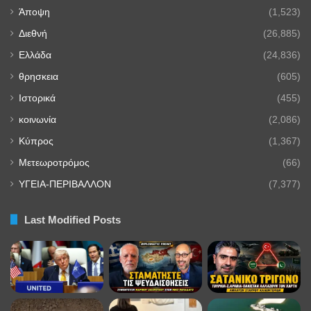
Άποψη
(1,523)
Διεθνή
(26,885)
Ελλάδα
(24,836)
θρησκεια
(605)
Ιστορικά
(455)
κοινωνία
(2,086)
Κύπρος
(1,367)
Μετεωροτρόμος
(66)
ΥΓΕΙΑ-ΠΕΡΙΒΑΛΛΟΝ
(7,377)
Last Modified Posts