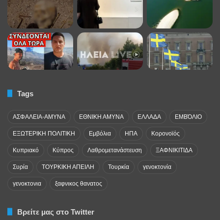
Tags
ΑΣΦΑΛΕΙΑ-ΑΜΥΝΑ
ΕΘΝΙΚΗ ΑΜΥΝΑ
ΕΛΛΑΔΑ
ΕΜΒΌΛΙΟ
ΕΞΩΤΕΡΙΚΗ ΠΟΛΙΤΙΚΗ
Εμβόλια
ΗΠΑ
Κορονοϊός
Κυπριακό
Κύπρος
Λαθρομετανάστευση
ΞΑΦΝΙΚΙΤΙΔΑ
Συρία
ΤΟΥΡΚΙΚΗ ΑΠΕΙΛΗ
Τουρκία
γενοκτονία
γενοκτονια
ξαφνικος θανατος
Βρείτε μας στο Twitter