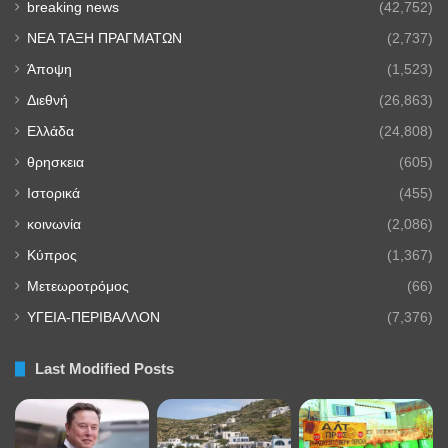
breaking news
(42,752)
NEA TAΞΗ ΠΡΑΓΜΑΤΩΝ
(2,737)
Άποψη
(1,523)
Διεθνή
(26,863)
Ελλάδα
(24,808)
θρησκεια
(605)
Ιστορικά
(455)
κοινωνία
(2,086)
Κύπρος
(1,367)
Μετεωροτρόμος
(66)
ΥΓΕΙΑ-ΠΕΡΙΒΑΛΛΟΝ
(7,376)
Last Modified Posts