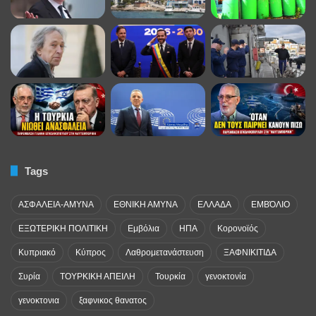
Tags
ΑΣΦΑΛΕΙΑ-ΑΜΥΝΑ
ΕΘΝΙΚΗ ΑΜΥΝΑ
ΕΛΛΑΔΑ
ΕΜΒΌΛΙΟ
ΕΞΩΤΕΡΙΚΗ ΠΟΛΙΤΙΚΗ
Εμβόλια
ΗΠΑ
Κορονοϊός
Κυπριακό
Κύπρος
Λαθρομετανάστευση
ΞΑΦΝΙΚΙΤΙΔΑ
Συρία
ΤΟΥΡΚΙΚΗ ΑΠΕΙΛΗ
Τουρκία
γενοκτονία
γενοκτονια
ξαφνικος θανατος