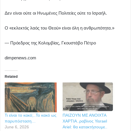
Δεν είναι ούτε οι Ηνωμένες Πολιτείες ούτε το Ισραήλ.
Ο «εκλεκτός λαός του Θεού» είναι όλη η ανθρωπότητα.»
— Πρόεδρος της Κολομβίας, Γκουστάβο Πέτρο
dimpenews.com
Related
Τι είναι το κακό;..Το κακό ως
ΠΑΙΖΟΥΝ ΜΕ ΑΝΟΙΧΤΑ
παρυπόσταση…
ΧΑΡΤΙΑ..ραβίνος Yisrael
June 6, 2026
Ariel: θα κατακτήσουμε..