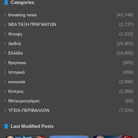
Categories
breaking news
(42,746)
NEA TAΞΗ ΠΡΑΓΜΑΤΩΝ
(2,737)
Άποψη
(1,522)
Διεθνή
(26,861)
Ελλάδα
(24,805)
θρησκεια
(605)
Ιστορικά
(455)
κοινωνία
(2,086)
Κύπρος
(1,366)
Μετεωροτρόμος
(66)
ΥΓΕΙΑ-ΠΕΡΙΒΑΛΛΟΝ
(7,376)
Last Modified Posts