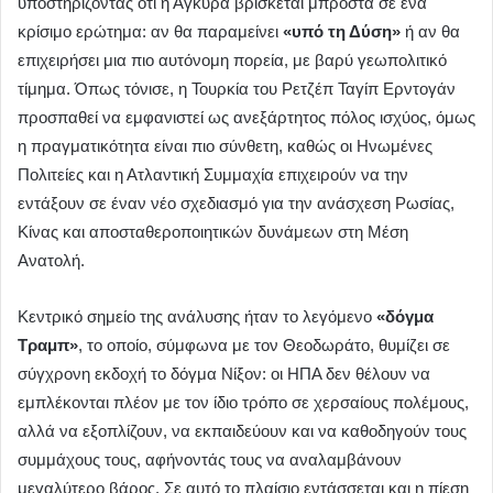
υποστηρίζοντας ότι η Άγκυρα βρίσκεται μπροστά σε ένα
κρίσιμο ερώτημα: αν θα παραμείνει
«υπό τη Δύση»
ή αν θα
επιχειρήσει μια πιο αυτόνομη πορεία, με βαρύ γεωπολιτικό
τίμημα. Όπως τόνισε, η Τουρκία του Ρετζέπ Ταγίπ Ερντογάν
προσπαθεί να εμφανιστεί ως ανεξάρτητος πόλος ισχύος, όμως
η πραγματικότητα είναι πιο σύνθετη, καθώς οι Ηνωμένες
Πολιτείες και η Ατλαντική Συμμαχία επιχειρούν να την
εντάξουν σε έναν νέο σχεδιασμό για την ανάσχεση Ρωσίας,
Κίνας και αποσταθεροποιητικών δυνάμεων στη Μέση
Ανατολή.
Κεντρικό σημείο της ανάλυσης ήταν το λεγόμενο
«δόγμα
Τραμπ»
, το οποίο, σύμφωνα με τον Θεοδωράτο, θυμίζει σε
σύγχρονη εκδοχή το δόγμα Νίξον: οι ΗΠΑ δεν θέλουν να
εμπλέκονται πλέον με τον ίδιο τρόπο σε χερσαίους πολέμους,
αλλά να εξοπλίζουν, να εκπαιδεύουν και να καθοδηγούν τους
συμμάχους τους, αφήνοντάς τους να αναλαμβάνουν
μεγαλύτερο βάρος. Σε αυτό το πλαίσιο εντάσσεται και η πίεση