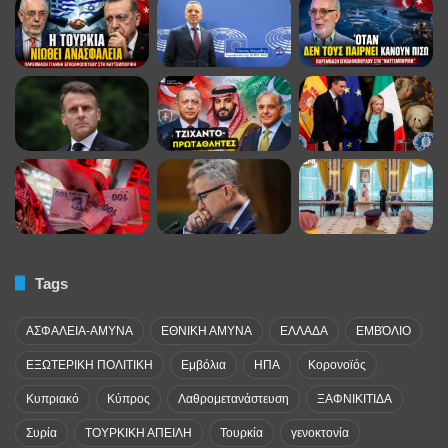
Tags
ΑΣΦΑΛΕΙΑ-ΑΜΥΝΑ
ΕΘΝΙΚΗ ΑΜΥΝΑ
ΕΛΛΑΔΑ
ΕΜΒΌΛΙΟ
ΕΞΩΤΕΡΙΚΗ ΠΟΛΙΤΙΚΗ
Εμβόλια
ΗΠΑ
Κορονοϊός
Κυπριακό
Κύπρος
Λαθρομετανάστευση
ΞΑΦΝΙΚΙΤΙΔΑ
Συρία
ΤΟΥΡΚΙΚΗ ΑΠΕΙΛΗ
Τουρκία
γενοκτονία