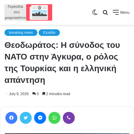
Switch
Search
Menu
skin
for
breaking news
Ελλάδα
Θεοδωράτος: Η σύνοδος του
ΝΑΤΟ στην Άγκυρα, ο ρόλος
της Τουρκίας και η ελληνική
απάντηση
July 9, 2026
0
2 minutes read
Facebook
Twitter
Messenger
WhatsApp
Viber