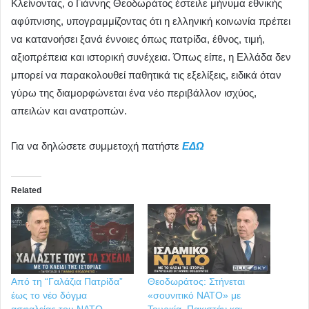
Κλείνοντας, ο Γιάννης Θεοδωράτος έστειλε μήνυμα εθνικής
αφύπνισης, υπογραμμίζοντας ότι η ελληνική κοινωνία πρέπει
να κατανοήσει ξανά έννοιες όπως πατρίδα, έθνος, τιμή,
αξιοπρέπεια και ιστορική συνέχεια. Όπως είπε, η Ελλάδα δεν
μπορεί να παρακολουθεί παθητικά τις εξελίξεις, ειδικά όταν
γύρω της διαμορφώνεται ένα νέο περιβάλλον ισχύος,
απειλών και ανατροπών.
Για να δηλώσετε συμμετοχή πατήστε
ΕΔΩ
Related
Από τη “Γαλάζια Πατρίδα”
Θεοδωράτος: Στήνεται
έως το νέο δόγμα
«σουνιτικό ΝΑΤΟ» με
ασφαλείας του ΝΑΤΟ
Τουρκία, Πακιστάν και