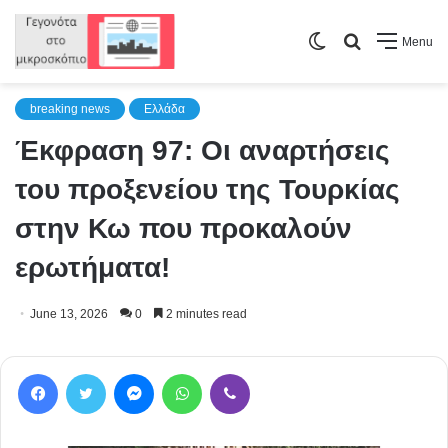
Switch
Search
Menu
skin
for
breaking news
Ελλάδα
Έκφραση 97: Οι αναρτήσεις
του προξενείου της Τουρκίας
στην Κω που προκαλούν
ερωτήματα!
June 13, 2026
0
2 minutes read
Facebook
Twitter
Messenger
WhatsApp
Viber