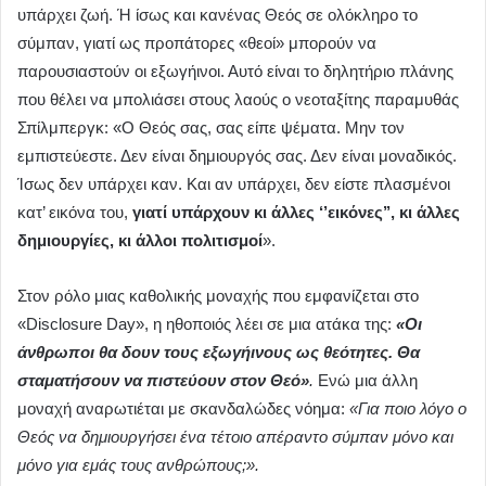
υπάρχει ζωή. Ή ίσως και κανένας Θεός σε ολόκληρο το
σύμπαν, γιατί ως προπάτορες «θεοί» μπορούν να
παρουσιαστούν οι εξωγήινοι. Αυτό είναι το δηλητήριο πλάνης
που θέλει να μπολιάσει στους λαούς ο νεοταξίτης παραμυθάς
Σπίλμπεργκ: «Ο Θεός σας, σας είπε ψέματα. Μην τον
εμπιστεύεστε. Δεν είναι δημιουργός σας. Δεν είναι μοναδικός.
Ίσως δεν υπάρχει καν. Και αν υπάρχει, δεν είστε πλασμένοι
κατ’ εικόνα του,
γιατί υπάρχουν κι άλλες ‘’εικόνες’’, κι άλλες
δημιουργίες, κι άλλοι πολιτισμοί
».
Στον ρόλο μιας καθολικής μοναχής που εμφανίζεται στο
«Disclosure Day», η ηθοποιός λέει σε μια ατάκα της:
«Οι
άνθρωποι θα δουν τους εξωγήινους ως θεότητες. Θα
σταματήσουν να πιστεύουν στον Θεό»
.
Ενώ μια άλλη
μοναχή αναρωτιέται με σκανδαλώδες νόημα:
«Για ποιο λόγο ο
Θεός να δημιουργήσει ένα τέτοιο απέραντο σύμπαν μόνο και
μόνο για εμάς τους ανθρώπους;».