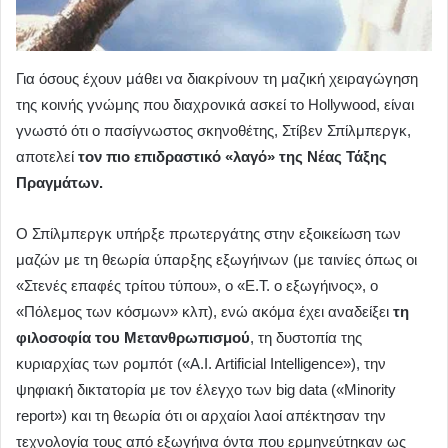
Για όσους έχουν μάθει να διακρίνουν τη μαζική χειραγώγηση
της κοινής γνώμης που διαχρονικά ασκεί το Hollywood, είναι
γνωστό ότι ο πασίγνωστος σκηνοθέτης, Στίβεν Σπίλμπεργκ,
αποτελεί
τον πιο επιδραστικό «λαγό» της Νέας Τάξης
Πραγμάτων.
Ο Σπίλμπεργκ υπήρξε πρωτεργάτης στην εξοικείωση των
μαζών με τη θεωρία ύπαρξης εξωγήινων (με ταινίες όπως οι
«Στενές επαφές τρίτου τύπου», ο «Ε.Τ. ο εξωγήινος», ο
«Πόλεμος των κόσμων» κλπ), ενώ ακόμα έχει αναδείξει
τη
φιλοσοφία του Μετανθρωπισμού
, τη δυστοπία της
κυριαρχίας των ρομπότ («A.I. Artificial Intelligence»), την
ψηφιακή δικτατορία με τον έλεγχο των big data («Minority
report») και τη θεωρία ότι οι αρχαίοι λαοί απέκτησαν την
τεχνολογία τους από εξωγήινα όντα που ερμηνεύτηκαν ως