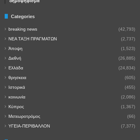
δημοψήφισμα
Categories
breaking news
(42,793)
NEA TAΞΗ ΠΡΑΓΜΑΤΩΝ
(2,737)
Άποψη
(1,523)
Διεθνή
(26,885)
Ελλάδα
(24,834)
θρησκεια
(605)
Ιστορικά
(455)
κοινωνία
(2,086)
Κύπρος
(1,367)
Μετεωροτρόμος
(66)
ΥΓΕΙΑ-ΠΕΡΙΒΑΛΛΟΝ
(7,377)