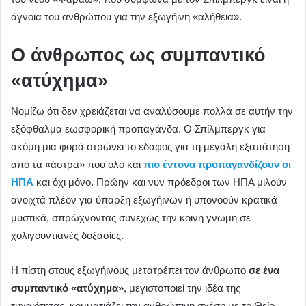
άγνοια του ανθρώπου για την εξωγήινη «αλήθεια».
Ο άνθρωπος ως συμπαντικό
«ατύχημα»
Νομίζω ότι δεν χρειάζεται να αναλύσουμε πολλά σε αυτήν την
εξόφθαλμα εωσφορική προπαγάνδα. Ο Σπίλμπεργκ για
ακόμη μια φορά στρώνει το έδαφος για τη μεγάλη εξαπάτηση
από τα «άστρα» που όλο και
πιο έντονα προπαγανδίζουν οι
ΗΠΑ
και όχι μόνο. Πρώην και νυν πρόεδροι των ΗΠΑ μιλούν
ανοιχτά πλέον για ύπαρξη εξωγήινων ή υπονοούν κρατικά
μυστικά, σπρώχνοντας συνεχώς την κοινή γνώμη σε
χολιγουντιανές δοξασίες.
Η πίστη στους εξωγήινους μετατρέπει τον άνθρωπο
σε ένα
συμπαντικό «ατύχημα»
, μεγιστοποιεί την ιδέα της
τυχαιότητας, κομματιάζει την ανθρώπινη σχέση με το Θείο,