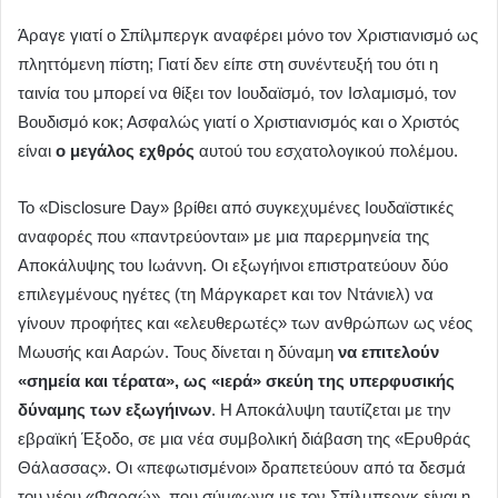
Άραγε γιατί ο Σπίλμπεργκ αναφέρει μόνο τον Χριστιανισμό ως
πληττόμενη πίστη; Γιατί δεν είπε στη συνέντευξή του ότι η
ταινία του μπορεί να θίξει τον Ιουδαϊσμό, τον Ισλαμισμό, τον
Βουδισμό κοκ; Ασφαλώς γιατί ο Χριστιανισμός και ο Χριστός
είναι
ο μεγάλος εχθρός
αυτού του εσχατολογικού πολέμου.
Το «Disclosure Day» βρίθει από συγκεχυμένες Ιουδαϊστικές
αναφορές που «παντρεύονται» με μια παρερμηνεία της
Αποκάλυψης του Ιωάννη. Οι εξωγήινοι επιστρατεύουν δύο
επιλεγμένους ηγέτες (τη Μάργκαρετ και τον Ντάνιελ) να
γίνουν προφήτες και «ελευθερωτές» των ανθρώπων ως νέος
Μωυσής και Ααρών. Τους δίνεται η δύναμη
να επιτελούν
«σημεία και τέρατα», ως «ιερά» σκεύη της υπερφυσικής
δύναμης των εξωγήινων
. Η Αποκάλυψη ταυτίζεται με την
εβραϊκή Έξοδο, σε μια νέα συμβολική διάβαση της «Ερυθράς
Θάλασσας». Οι «πεφωτισμένοι» δραπετεύουν από τα δεσμά
του νέου «Φαραώ», που σύμφωνα με τον Σπίλμπεργκ είναι η