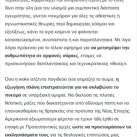
δίνει στην ύλη (και τον υλισμό) μια συμπαντική διάσταση
εγκυρότητας, γίνεται «τεκμήριο» για όλες τις αθεϊστικές ή
αγνωστικιστικές θεωρίες περί δημιουργίας κόσμου και
εξελίξεως, κάνει τα ιερά κείμενα να φαίνονται
κατασκευασμένα, ανυπόστατα ή και παραπλανητικά. Με λίγα
λόγια πρόκειται για το τέλειο αφήγημα για
να μετατρέψει την
ανθρωπότητα σε ορφανές σάρκες
, έτοιμες να
προσκυνήσουν διαπλανητικούς και τεχνοκρατικούς «θεούς».
Όσο η woke ατζέντα παγιδεύει (και ατιμάζει) το σώμα,
η
εξωγήινη πλάνη επιστρατεύεται για να σκλαβώσει το
πνεύμα
σε υπαρξιακή ομηρία. Να διαλύσει τις πλατιές
θεϊστικές μάζες που διακατέχονται από αδύναμη πίστη και να
επανακαθορίσει τις θρησκείες στα πρότυπα της Νέας Εποχής.
Αμερικανοί αξιωματούχοι φέρεται να έχουν ήδη έρθει σε
επαφή με Προτεσταντικές αρχές
ώστε να προετοιμάσουν τα
εκκλησιάσματα τους
για τις θεολογικές επιπτώσεις μιας