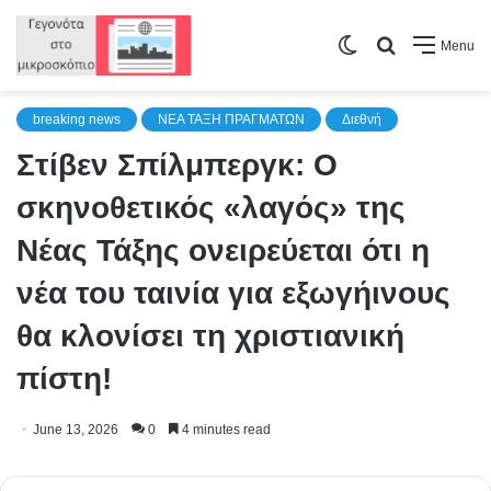
Switch
Search
Menu
skin
for
breaking news
NEA TAΞΗ ΠΡΑΓΜΑΤΩΝ
Διεθνή
Στίβεν Σπίλμπεργκ: Ο
σκηνοθετικός «λαγός» της
Νέας Τάξης ονειρεύεται ότι η
νέα του ταινία για εξωγήινους
θα κλονίσει τη χριστιανική
πίστη!
June 13, 2026
0
4 minutes read