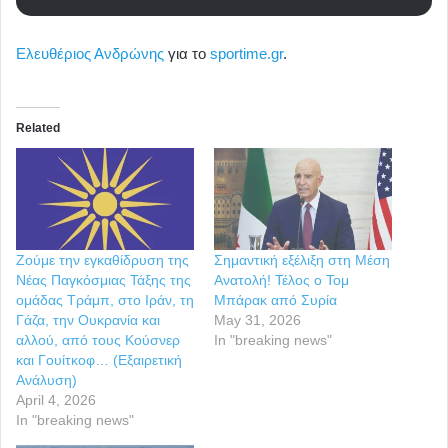
Ελευθέριος Ανδρώνης
για το
sportime.gr
.
Related
Ζούμε την εγκαθίδρυση της
Σημαντική εξέλιξη στη Μέση
Νέας Παγκόσμιας Τάξης της
Ανατολή! Τέλος ο Τομ
ομάδας Τράμπ, στο Ιράν, τη
Μπάρακ από Συρία
Γάζα, την Ουκρανία και
May 31, 2026
αλλού, από τους Κούσνερ
In "breaking news"
και Γουίτκοφ… (Εξαιρετική
Ανάλυση)
April 4, 2026
In "breaking news"