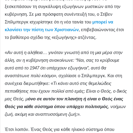
ξεσκεπάσουν τη συγκάλυψη εξωγήινων μυστικών από την
κυβέρνηση. Σε μια πρόσφατη συνέντευξή του, ο Στίβεν
Σπίλμπεργκ ισχυρίστηκε ότι η νέα ταινία του
μπορεί να
κλονίσει την πίστη των Χριστιανών
, επιβεβαιώνοντας έτσι
το βαθύτερο σχέδιο της «εξωγήινης» ατζέντας.
«Αν αυτή η αλήθεια… γινόταν γνωστή από τη μια μέρα στην
άλλη, αν η κυβέρνηση ανακοίνωνε: “Ναι, σας το κρύβουμε
αυτό από το 1947 ότι υπάρχουν εξωγήινοι”, αυτό θα
αναστάτωνε πολύ κόσμο»,
σχολίασε ο Σπίλμπεργκ. Και στη
συνέχεια διερωτήθηκε:
«Τι κάνει αυτό στις θεμελιώδεις
πεποιθήσεις που έχουν πολλοί από εμάς; Είναι ο Θεός, ο δικός
μας Θεός, μ
όνο σε αυτόν τον πλανήτη ή είναι ο Θεός ένας
Θεός για κάθε σύστημα όπου υπάρχει πολιτισμός
, νοήμων
ζωή, ακόμη και αναπτυσσόμενη ζωή;».
Έτσι λοιπόν. Ένας Θεός για κάθε ηλιακό σύστημα όπου