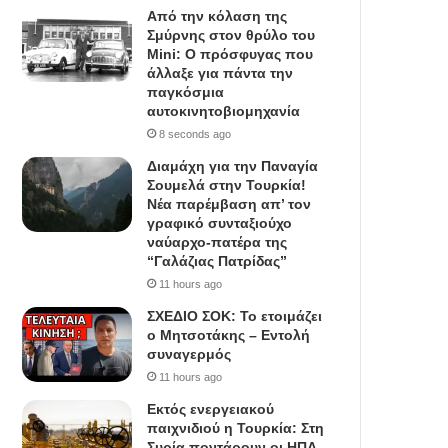
Από την κόλαση της
Σμύρνης στον θρύλο του
Mini: Ο πρόσφυγας που
άλλαξε για πάντα την
παγκόσμια
αυτοκινητοβιομηχανία
8 seconds ago
Διαμάχη για την Παναγία
Σουμελά στην Τουρκία!
Νέα παρέμβαση απ’ τον
γραφικό συνταξιούχο
ναύαρχο-πατέρα της
“Γαλάζιας Πατρίδας”
11 hours ago
ΣΧΕΔΙΟ ΣΟΚ: Το ετοιμάζει
ο Μητσοτάκης – Εντολή
συναγερμός
11 hours ago
Εκτός ενεργειακού
παιχνιδιού η Τουρκία: Στη
Συρία ποντάρουν οι ΗΠΑ