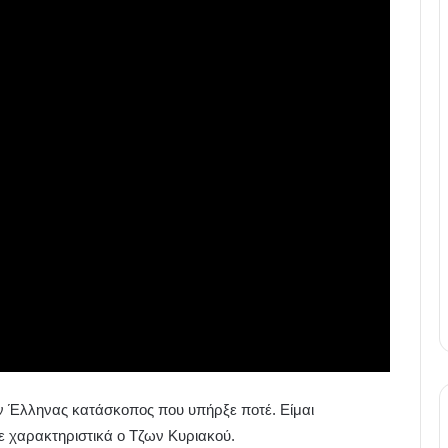
ην Έλληνας κατάσκοπος που υπήρξε ποτέ. Είμαι
 χαρακτηριστικά ο Τζων Κυριακού.