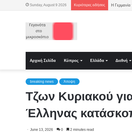
Sunday, August 9 2026
Κυριότερες ειδήσεις
Αρχική Σελίδα
Κύπρος
Ελλάδα
Διεθνή
breaking news
Άποψη
Τζων Κυριακού γι
Έλληνας κατάσκο
June 13, 2026
0
2 minutes read