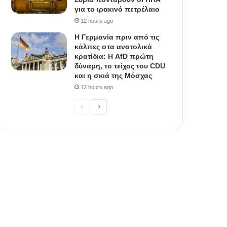
για το ιρακινό πετρέλαιο
12 hours ago
Η Γερμανία πριν από τις
κάλπες στα ανατολικά
κρατίδια: Η AfD πρώτη
δύναμη, το τείχος του CDU
και η σκιά της Μόσχας
12 hours ago
P
N
r
e
e
x
v
t
i
p
o
a
u
g
s
e
p