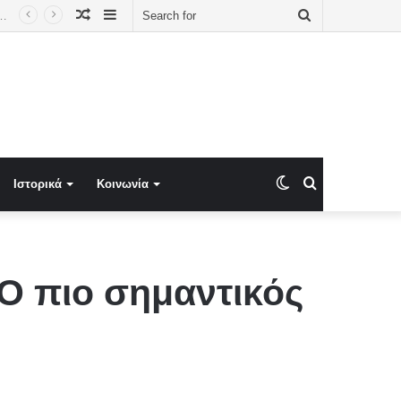
Random
Sidebar
Search
ά κρατίδια: Η AfD πρώτη δύναμη, το τείχος του CDU και η σκιά της Μόσχας
Article
for
Switch
Search
Ιστορικά
Κοινωνία
skin
for
Ο πιο σημαντικός